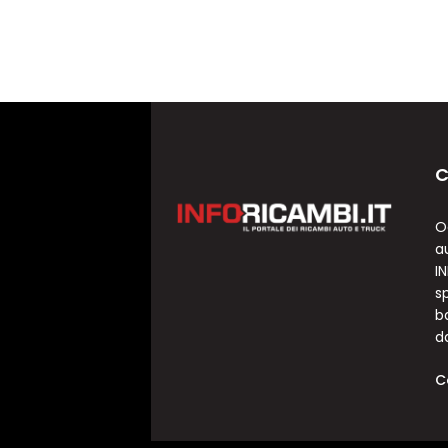
C
O
a
I
sp
b
d
C