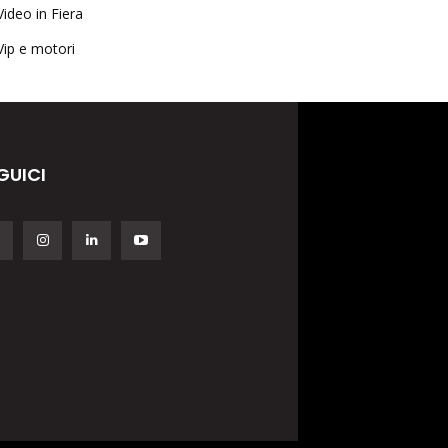
Video in Fiera
Vip e motori
GUICI