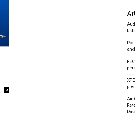
Ar
Audi
bidi
Pors
anc
REC
per 
XPEN
prem
0
Air-
Rete
Dac