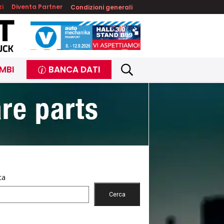
zi
Diventa Partner
Condizioni generali
MBI
BANCA DATI
ca
Cerca