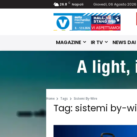
C
26.8
Napoli
Giovedì, 06 Agosto 2026
MAGAZINE
IR TV
NEWS DAI
Home
Tags
Sistemi By-Wire
Tag: sistemi by-wi