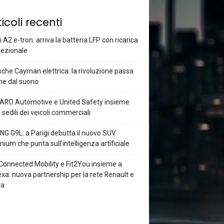
ticoli recenti
 A2 e-tron: arriva la batteria LFP con ricarica
rezionale
che Cayman elettrica: la rivoluzione passa
he dal suono
ARO Automotive e United Safety insieme
i sedili dei veicoli commerciali
G G9L: a Parigi debutta il nuovo SUV
ium che punta sull’intelligenza artificiale
Connected Mobility e Fit2You insieme a
xa: nuova partnership per la rete Renault e
ia