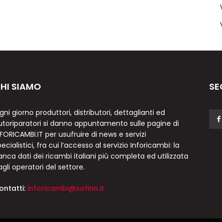
HI SIAMO
SE
gni giorno produttori, distributori, dettaglianti ed
utoriparatori si danno appuntamento sulle pagine di
NFORICAMBI.IT per usufruire di news e servizi
ecialistici, fra cui l’accesso al servizio Inforicambi: la
anca dati dei ricambi italiani più completa ed utilizzata
agli operatori del settore.
ontatti:
inforicambi@sofinn.it