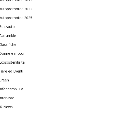
Autopromotec 2022
Autopromotec 2025
Buzzauto
Carrumble
Classifiche
Donne e motori
Ecosostenibilità
Fiere ed Eventi
Green
Inforicambi TV
Interviste
IR News