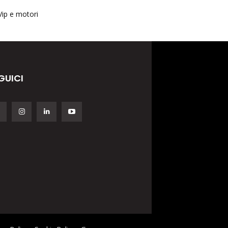
Vip e motori
GUICI