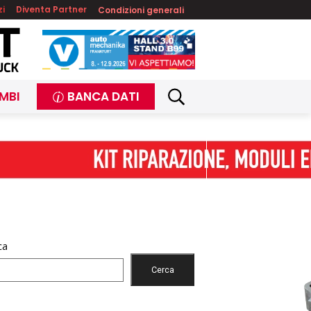
zi
Diventa Partner
Condizioni generali
MBI
BANCA DATI
ca
Cerca