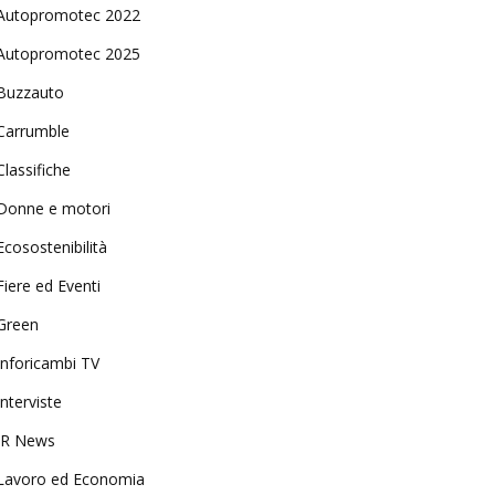
Autopromotec 2022
Autopromotec 2025
Buzzauto
Carrumble
Classifiche
Donne e motori
Ecosostenibilità
Fiere ed Eventi
Green
Inforicambi TV
Interviste
IR News
Lavoro ed Economia