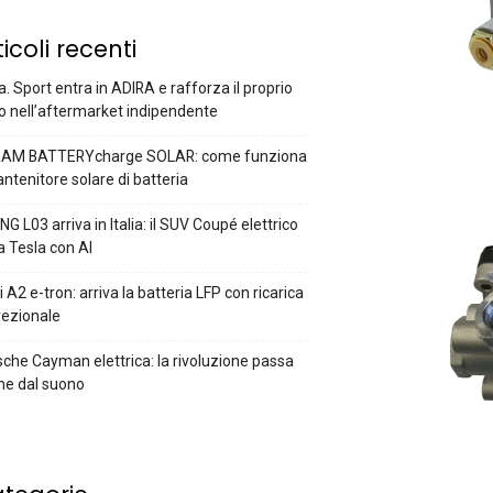
ticoli recenti
a. Sport entra in ADIRA e rafforza il proprio
o nell’aftermarket indipendente
AM BATTERYcharge SOLAR: come funziona
antenitore solare di batteria
G L03 arriva in Italia: il SUV Coupé elettrico
a Tesla con AI
 A2 e-tron: arriva la batteria LFP con ricarica
rezionale
che Cayman elettrica: la rivoluzione passa
he dal suono