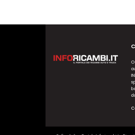
C
O
a
I
sp
b
d
C