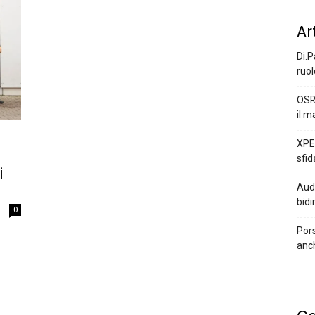
Ar
Di.P
ruol
OSR
il m
XPEN
sfid
i
Audi
bidi
0
Pors
anc