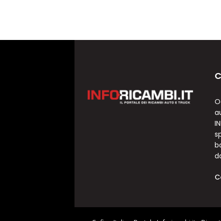
C
O
a
I
sp
b
d
C