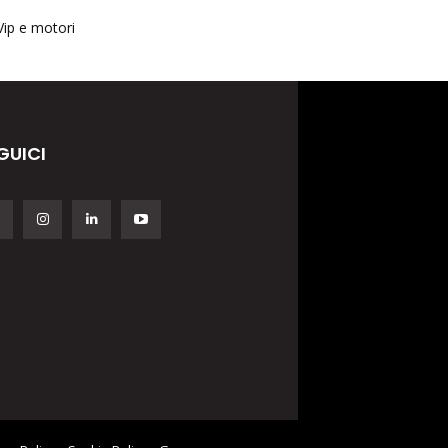
Vip e motori
GUICI