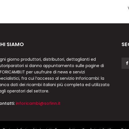
HI SIAMO
SE
gni giorno produttori, distributori, dettaglianti ed
utoriparatori si danno appuntamento sulle pagine di
NFORICAMBI.IT per usufruire di news e servizi
ecialistici, fra cui l’accesso al servizio Inforicambi: la
anca dati dei ricambi italiani più completa ed utilizzata
agli operatori del settore.
ontatti:
inforicambi@sofinn.it