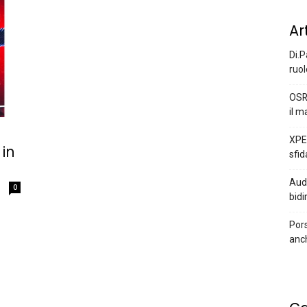
Ar
Di.P
ruol
OSR
il m
XPEN
in
sfid
Audi
0
bidi
Pors
anc