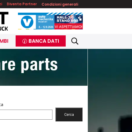
zi
Diventa Partner
Condizioni generali
MBI
BANCA DATI
ca
Cerca