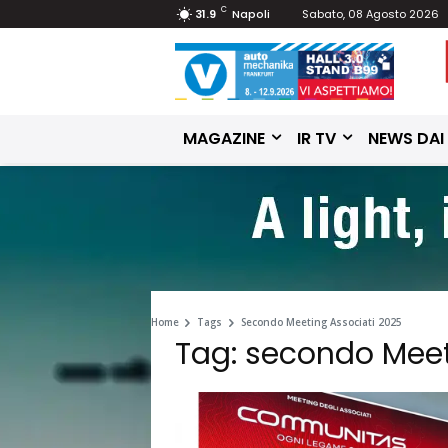
C
31.9
Napoli
Sabato, 08 Agosto 2026
MAGAZINE
IR TV
NEWS DAI
Home
Tags
Secondo Meeting Associati 2025
Tag: secondo Meet