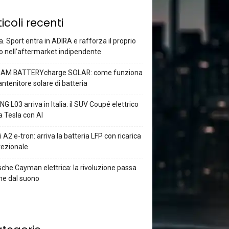
ticoli recenti
a. Sport entra in ADIRA e rafforza il proprio
o nell’aftermarket indipendente
AM BATTERYcharge SOLAR: come funziona
antenitore solare di batteria
G L03 arriva in Italia: il SUV Coupé elettrico
a Tesla con AI
 A2 e-tron: arriva la batteria LFP con ricarica
rezionale
che Cayman elettrica: la rivoluzione passa
he dal suono