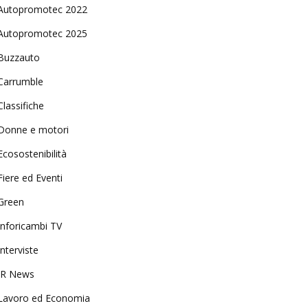
Autopromotec 2022
Autopromotec 2025
Buzzauto
Carrumble
Classifiche
Donne e motori
Ecosostenibilità
Fiere ed Eventi
Green
Inforicambi TV
Interviste
IR News
Lavoro ed Economia