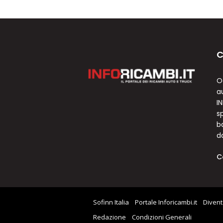
C
O
a
I
sp
b
d
C
Sofinn Italia
Portale Inforicambi.it
Divent
Redazione
Condizioni Generali