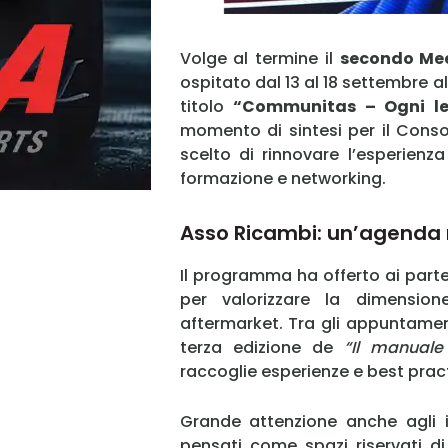
Volge al termine il
secondo Mee
ospitato dal 13 al 18 settembre al 
titolo
“Communitas – Ogni l
momento di sintesi per il Conso
scelto di rinnovare l’esperienza
formazione e networking.
Asso Ricambi: un’agenda r
Il programma ha offerto ai parte
per valorizzare la dimension
aftermarket. Tra gli appuntament
terza edizione de
“Il manuale
raccoglie esperienze e best pract
Grande attenzione anche agli i
pensati come spazi riservati di