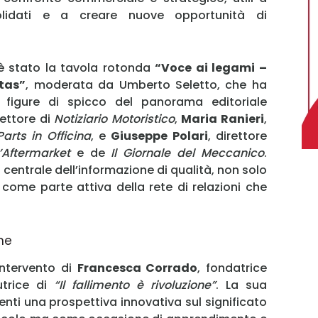
solidati e a creare nuove opportunità di
è stato la tavola rotonda
“Voce ai legami –
tas”
, moderata da Umberto Seletto, che ha
e figure di spicco del panorama editoriale
rettore di
Notiziario Motoristico
,
Maria Ranieri
,
Parts in Officina
, e
Giuseppe Polari
, direttore
l’Aftermarket
e de
Il Giornale del Meccanico
.
o centrale dell’informazione di qualità, non solo
MY INFORICAMBI
ome parte attiva della rete di relazioni che
ne
intervento di
Francesca Corrado
, fondatrice
Username
trice di
“Il fallimento è rivoluzione”
. La sua
enti una prospettiva innovativa sul significato