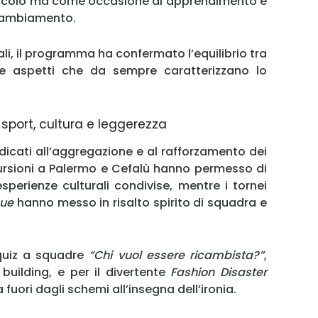
stacolo ma come occasione di apprendimento e
Password
 cambiamento.
li, il programma ha confermato l’equilibrio tra
Ricordami
ue aspetti che da sempre caratterizzano lo
Accedi
sport, cultura e leggerezza
cati all’aggregazione e al rafforzamento dei
cursioni a Palermo e Cefalù hanno permesso di
 esperienze culturali condivise, mentre i tornei
ue
hanno messo in risalto spirito di squadra e
quiz a squadre
“Chi vuol essere ricambista?”
,
uilding, e per il divertente
Fashion Disaster
fuori dagli schemi all’insegna dell’ironia.