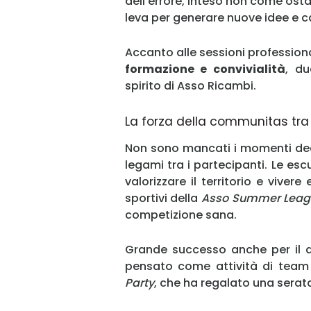
dell’errore, inteso non come o
leva per generare nuove idee e
Accanto alle sessioni professiona
formazione e convivialità
, d
spirito di Asso Ricambi.
La forza della communitas tra 
Non sono mancati i momenti dedi
legami tra i partecipanti. Le es
valorizzare il territorio e vivere
sportivi della
Asso Summer Leag
competizione sana.
Grande successo anche per il 
pensato come attività di team b
Party
, che ha regalato una serata 