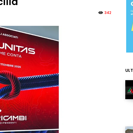
ilia
342
ULT