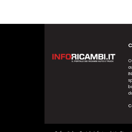
C
O
a
I
sp
b
d
C