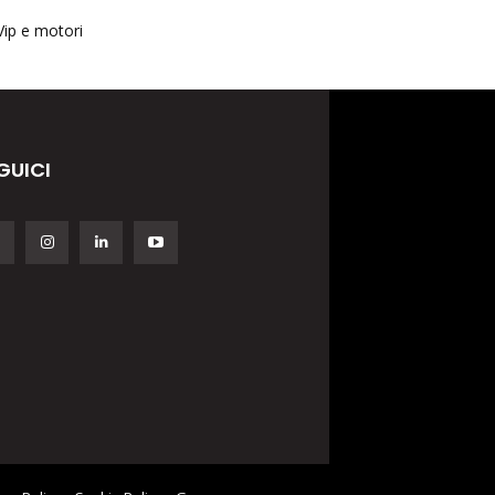
Vip e motori
GUICI