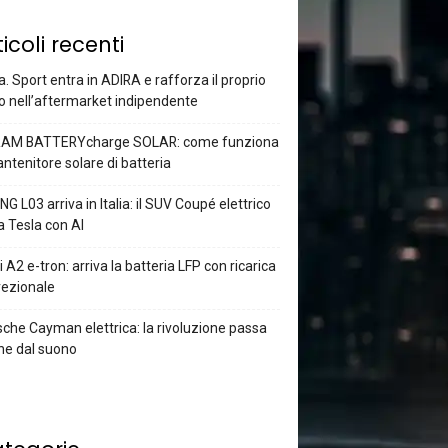
ticoli recenti
a. Sport entra in ADIRA e rafforza il proprio
o nell’aftermarket indipendente
AM BATTERYcharge SOLAR: come funziona
antenitore solare di batteria
G L03 arriva in Italia: il SUV Coupé elettrico
a Tesla con AI
 A2 e-tron: arriva la batteria LFP con ricarica
rezionale
che Cayman elettrica: la rivoluzione passa
he dal suono