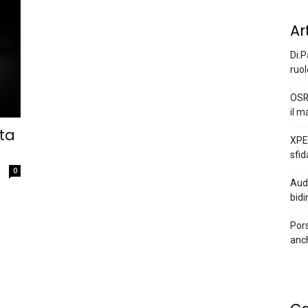
Ar
Di.P
ruol
OSR
il m
ta
XPEN
sfid
0
Audi
bidi
Pors
anc