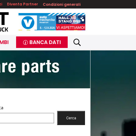
zi
Diventa Partner
Condizioni generali
MBI
BANCA DATI
ca
Cerca