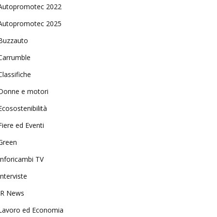
Autopromotec 2022
Autopromotec 2025
Buzzauto
Carrumble
Classifiche
Donne e motori
Ecosostenibilità
Fiere ed Eventi
Green
Inforicambi TV
Interviste
IR News
Lavoro ed Economia