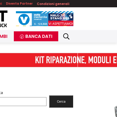
zi
Diventa Partner
Condizioni generali
MBI
BANCA DATI
ca
Cerca