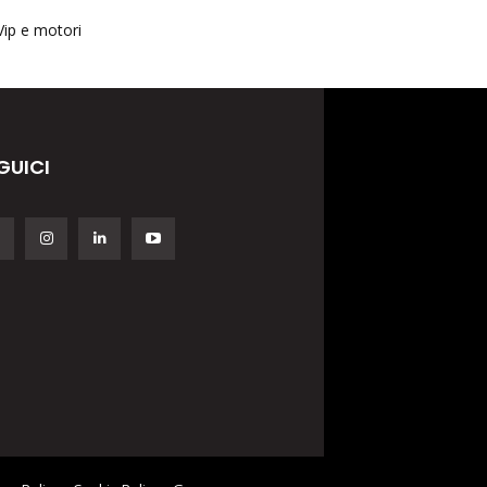
Vip e motori
GUICI