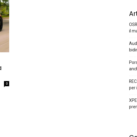
Ar
OSR
il m
Audi
bidi
Pors
a
anc
REC
0
per 
XPEN
prem