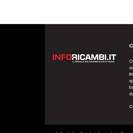
C
O
a
I
sp
b
d
C