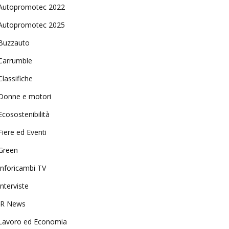
Autopromotec 2022
Autopromotec 2025
Buzzauto
Carrumble
Classifiche
Donne e motori
Ecosostenibilità
Fiere ed Eventi
Green
Inforicambi TV
Interviste
IR News
Lavoro ed Economia