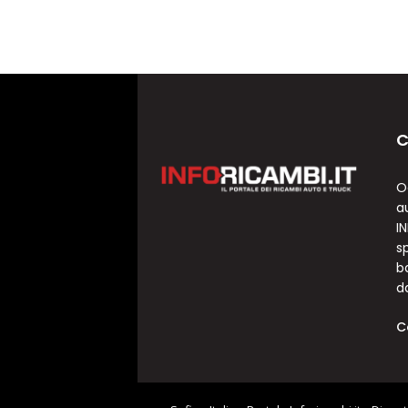
C
O
a
I
sp
b
d
C