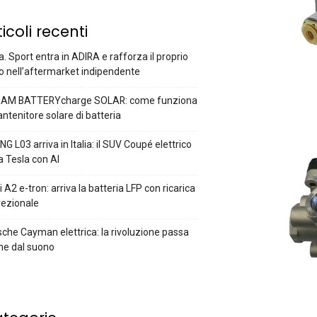
ticoli recenti
a. Sport entra in ADIRA e rafforza il proprio
o nell’aftermarket indipendente
AM BATTERYcharge SOLAR: come funziona
antenitore solare di batteria
G L03 arriva in Italia: il SUV Coupé elettrico
a Tesla con AI
 A2 e-tron: arriva la batteria LFP con ricarica
rezionale
che Cayman elettrica: la rivoluzione passa
he dal suono