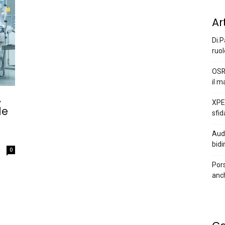
Ar
Di.P
ruol
OSR
il m
,
XPEN
le
sfid
Audi
bidi
0
Pors
anc