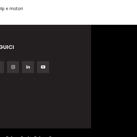
Vip e motori
GUICI