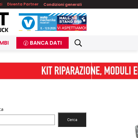
zi
Diventa Partner
Condizioni generali
MBI
BANCA DATI
ca
Cerca