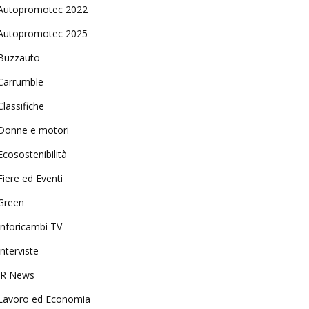
Autopromotec 2022
Autopromotec 2025
Buzzauto
Carrumble
Classifiche
Donne e motori
Ecosostenibilità
Fiere ed Eventi
Green
Inforicambi TV
Interviste
IR News
Lavoro ed Economia