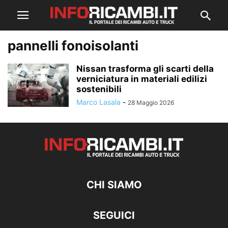
pannelli fonoisolanti
Nissan trasforma gli scarti della
verniciatura in materiali edilizi
sostenibili
Marco Lasala
-
28 Maggio 2026
CHI SIAMO
SEGUICI