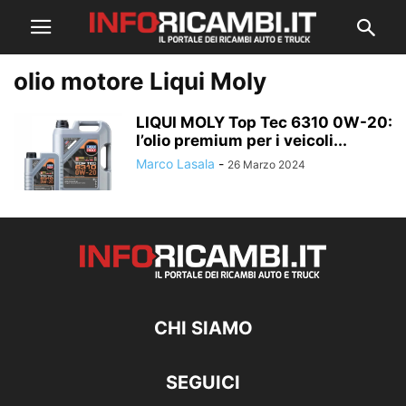
olio motore Liqui Moly
LIQUI MOLY Top Tec 6310 0W-20:
l’olio premium per i veicoli...
Marco Lasala
-
26 Marzo 2024
CHI SIAMO
SEGUICI