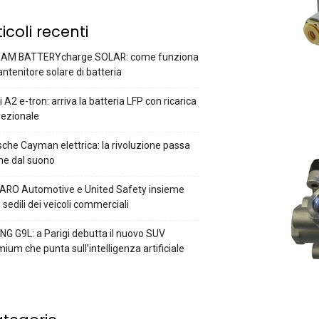
ticoli recenti
AM BATTERYcharge SOLAR: come funziona
antenitore solare di batteria
 A2 e-tron: arriva la batteria LFP con ricarica
rezionale
che Cayman elettrica: la rivoluzione passa
he dal suono
ARO Automotive e United Safety insieme
i sedili dei veicoli commerciali
G G9L: a Parigi debutta il nuovo SUV
ium che punta sull’intelligenza artificiale