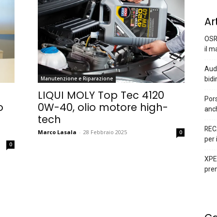
Ar
OSR
il m
Audi
bidi
Manutenzione e Riparazione
LIQUI MOLY Top Tec 4120
Pors
o
0W-40, olio motore high-
anc
tech
REC
Marco Lasala
-
28 Febbraio 2025
0
per 
0
XPEN
prem