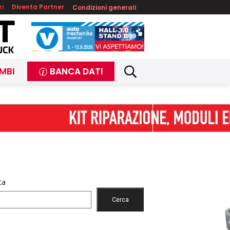
zi
Diventa Partner
Condizioni generali
MBI
BANCA DATI
ca
Cerca