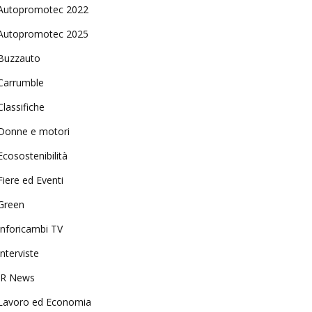
Autopromotec 2022
Autopromotec 2025
Buzzauto
Carrumble
Classifiche
Donne e motori
Ecosostenibilità
Fiere ed Eventi
Green
Inforicambi TV
Interviste
IR News
Lavoro ed Economia