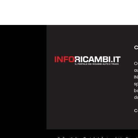
C
O
a
I
sp
b
d
C