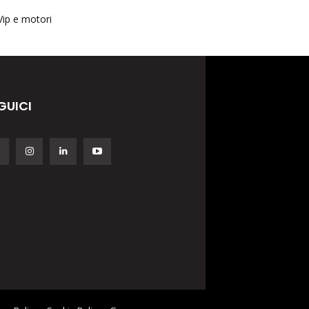
Vip e motori
GUICI