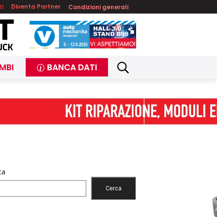
zi
Diventa Partner
Condizioni generali
MBI
BANCA DATI
ca
Cerca