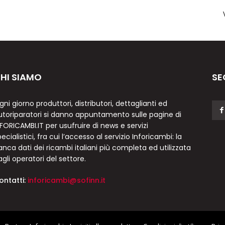
HI SIAMO
SE
gni giorno produttori, distributori, dettaglianti ed
utoriparatori si danno appuntamento sulle pagine di
NFORICAMBI.IT per usufruire di news e servizi
ecialistici, fra cui l’accesso al servizio Inforicambi: la
anca dati dei ricambi italiani più completa ed utilizzata
agli operatori del settore.
ontatti:
inforicambi@sofinn.it