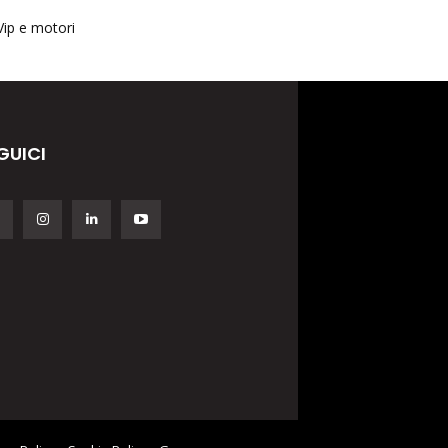
Vip e motori
GUICI