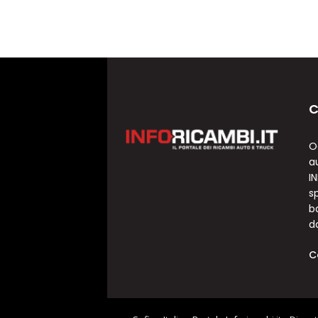
C
O
a
I
sp
b
d
C