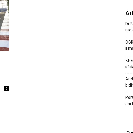
Ar
Di.P
ruol
OSR
il m
XPEN
sfid
Audi
bidi
0
Pors
anc