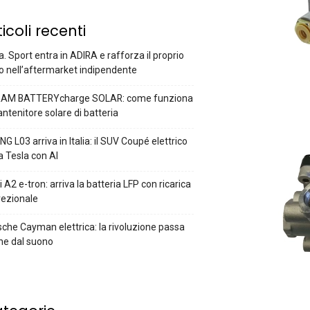
ticoli recenti
a. Sport entra in ADIRA e rafforza il proprio
o nell’aftermarket indipendente
AM BATTERYcharge SOLAR: come funziona
antenitore solare di batteria
G L03 arriva in Italia: il SUV Coupé elettrico
a Tesla con AI
 A2 e-tron: arriva la batteria LFP con ricarica
rezionale
che Cayman elettrica: la rivoluzione passa
he dal suono