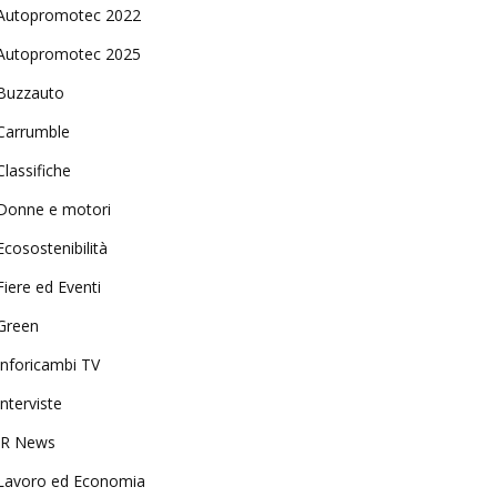
Autopromotec 2022
Autopromotec 2025
Buzzauto
Carrumble
Classifiche
Donne e motori
Ecosostenibilità
Fiere ed Eventi
Green
Inforicambi TV
Interviste
IR News
Lavoro ed Economia