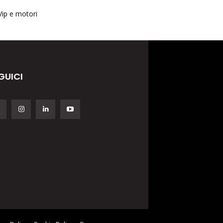
Vip e motori
GUICI