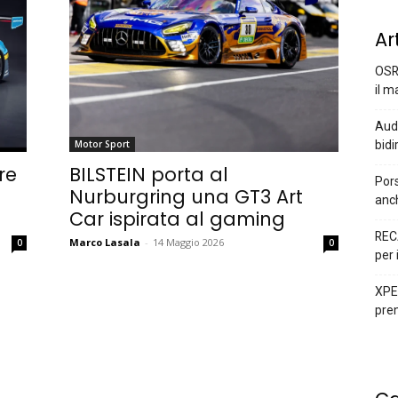
Ar
OSR
il m
Audi
bidi
Motor Sport
re
BILSTEIN porta al
Pors
Nurburgring una GT3 Art
anc
Car ispirata al gaming
REC
Marco Lasala
-
14 Maggio 2026
0
0
per 
XPEN
prem