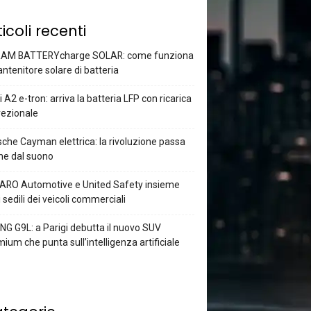
ticoli recenti
AM BATTERYcharge SOLAR: come funziona
antenitore solare di batteria
 A2 e-tron: arriva la batteria LFP con ricarica
rezionale
che Cayman elettrica: la rivoluzione passa
he dal suono
ARO Automotive e United Safety insieme
i sedili dei veicoli commerciali
G G9L: a Parigi debutta il nuovo SUV
ium che punta sull’intelligenza artificiale