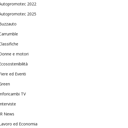
Autopromotec 2022
Autopromotec 2025
Buzzauto
Carrumble
Classifiche
Donne e motori
Ecosostenibilità
Fiere ed Eventi
Green
Inforicambi TV
Interviste
IR News
Lavoro ed Economia