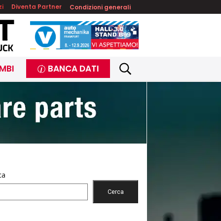
zi
Diventa Partner
Condizioni generali
MBI
BANCA DATI
ca
Cerca