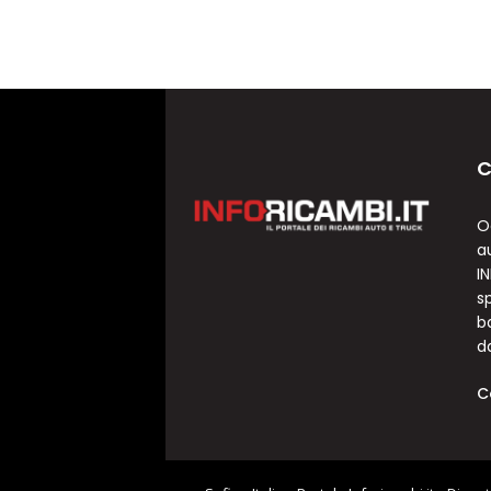
C
O
a
I
sp
b
d
C