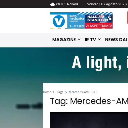
C
28.8
Napoli
Venerdì, 07 Agosto 2026
MAGAZINE
IR TV
NEWS DAI
Home
Tags
Mercedes-AMG GT3
Tag: Mercedes-A