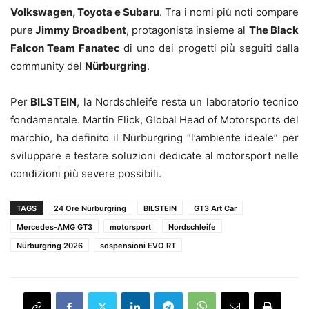
Volkswagen, Toyota e Subaru
. Tra i nomi più noti compare
pure
Jimmy Broadbent
, protagonista insieme al
The Black
Falcon Team Fanatec
di uno dei progetti più seguiti dalla
community del
Nürburgring
.
Per
BILSTEIN
, la Nordschleife resta un laboratorio tecnico
fondamentale. Martin Flick, Global Head of Motorsports del
marchio, ha definito il Nürburgring “l’ambiente ideale” per
sviluppare e testare soluzioni dedicate al motorsport nelle
condizioni più severe possibili.
TAGS
24 Ore Nürburgring
BILSTEIN
GT3 Art Car
Mercedes-AMG GT3
motorsport
Nordschleife
Nürburgring 2026
sospensioni EVO RT