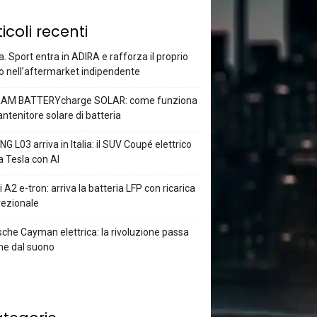
ticoli recenti
a. Sport entra in ADIRA e rafforza il proprio
o nell’aftermarket indipendente
AM BATTERYcharge SOLAR: come funziona
antenitore solare di batteria
G L03 arriva in Italia: il SUV Coupé elettrico
a Tesla con AI
 A2 e-tron: arriva la batteria LFP con ricarica
rezionale
che Cayman elettrica: la rivoluzione passa
he dal suono