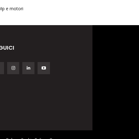
Vip e motori
GUICI