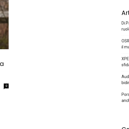
Ar
Di.P
ruol
OSR
il m
XPEN
da
sfid
Audi
bidi
0
Pors
anc