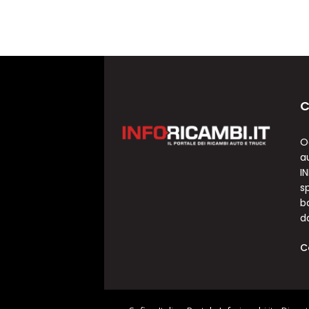
C
O
a
I
sp
b
d
C