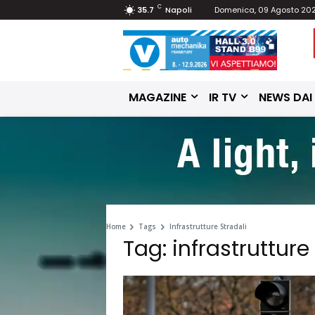
C
35.7
Napoli
Domenica, 09 Agosto 20
MAGAZINE
IR TV
NEWS DAI
Home
Tags
Infrastrutture Stradali
Tag: infrastrutture