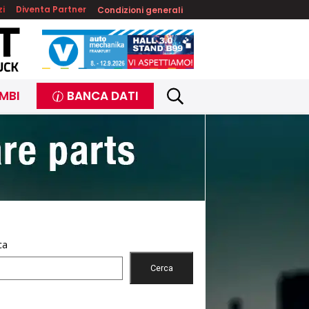
zi
Diventa Partner
Condizioni generali
MBI
BANCA DATI
ca
Cerca