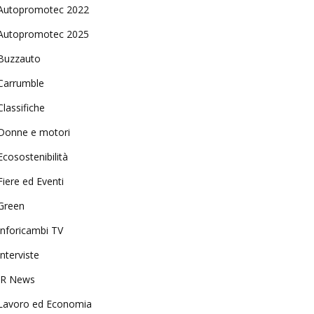
Autopromotec 2022
Autopromotec 2025
Buzzauto
Carrumble
Classifiche
Donne e motori
Ecosostenibilità
Fiere ed Eventi
Green
Inforicambi TV
Interviste
IR News
Lavoro ed Economia