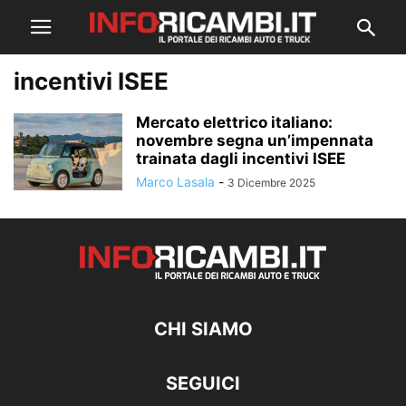
incentivi ISEE
Mercato elettrico italiano:
novembre segna un’impennata
trainata dagli incentivi ISEE
Marco Lasala
-
3 Dicembre 2025
CHI SIAMO
SEGUICI