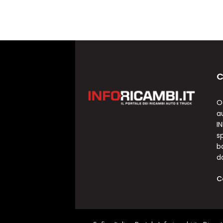
C
O
a
I
sp
b
d
C