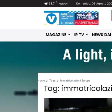
C
35.7
Napoli
Domenica, 09 Agosto 20
MAGAZINE
IR TV
NEWS DAI
Home
Tags
Immatricolazioni Europa
Tag: immatricolaz