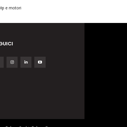
Vip e motori
GUICI