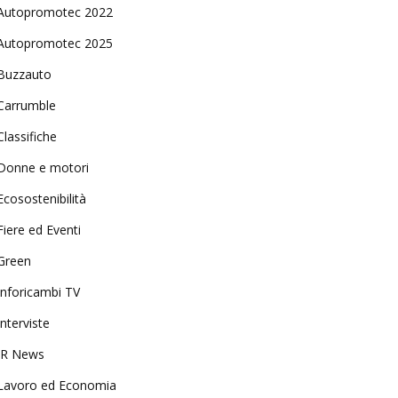
Autopromotec 2022
Autopromotec 2025
Buzzauto
Carrumble
Classifiche
Donne e motori
Ecosostenibilità
Fiere ed Eventi
Green
Inforicambi TV
Interviste
IR News
Lavoro ed Economia