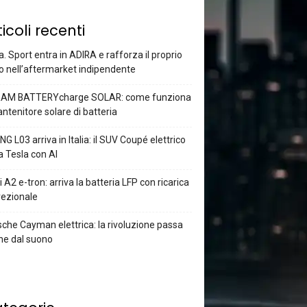
ticoli recenti
a. Sport entra in ADIRA e rafforza il proprio
o nell’aftermarket indipendente
AM BATTERYcharge SOLAR: come funziona
antenitore solare di batteria
G L03 arriva in Italia: il SUV Coupé elettrico
a Tesla con AI
 A2 e-tron: arriva la batteria LFP con ricarica
rezionale
che Cayman elettrica: la rivoluzione passa
he dal suono