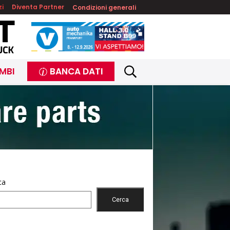
zi
Diventa Partner
Condizioni generali
MBI
BANCA DATI
ca
Cerca