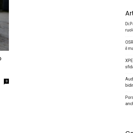
Ar
Di.P
ruol
OSR
il m
o
XPEN
sfid
Audi
0
bidi
Pors
anc