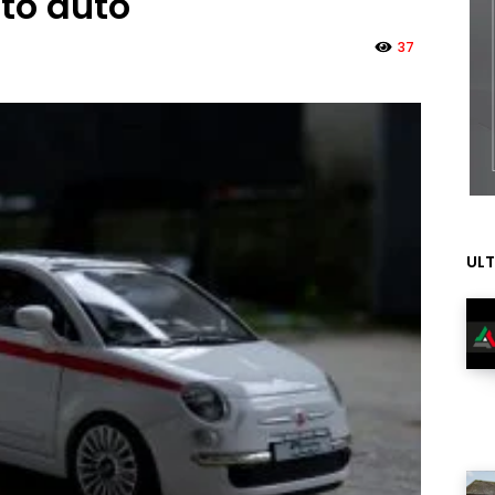
to auto
37
ULT