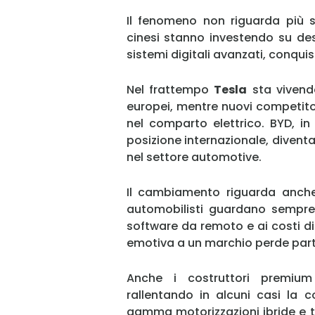
Il fenomeno non riguarda più s
cinesi stanno investendo su des
sistemi digitali avanzati, conqui
Nel frattempo
Tesla
sta vivend
europei, mentre nuovi competit
nel comparto elettrico. BYD, in 
posizione internazionale, divent
nel settore automotive.
Il cambiamento riguarda anche 
automobilisti guardano sempre d
software da remoto e ai costi d
emotiva a un marchio perde parte
Anche i costruttori premium
rallentando in alcuni casi la c
gamma motorizzazioni ibride e t