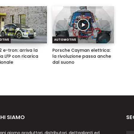
OTIVE
AUTOMOTIVE
 e-tron: arriva la
Porsche Cayman elettrica:
ia LFP con ricarica
la rivoluzione passa anche
zionale
dal suono
HI SIAMO
SE
gni giorno produttori, distributori, dettaglianti ed