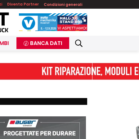
zi
Diventa Partner
Condizioni generali
MBI
BANCA DATI