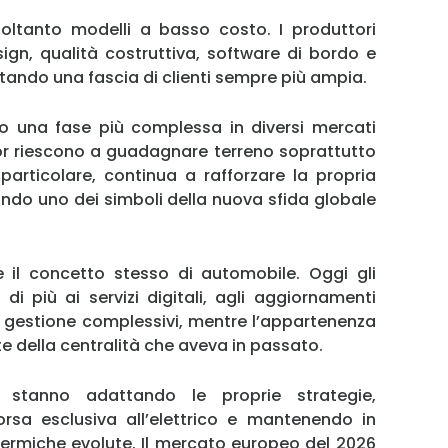
Ricordami
oltanto modelli a basso costo. I produttori
Accedi
ign, qualità costruttiva, software di bordo e
stando una fascia di clienti sempre più ampia.
o una fase più complessa in diversi mercati
or riescono a guadagnare terreno soprattutto
particolare, continua a rafforzare la propria
ando uno dei simboli della nuova sfida globale
il concetto stesso di automobile. Oggi gli
i più ai servizi digitali, agli aggiornamenti
i gestione complessivi, mentre l’appartenenza
 della centralità che aveva in passato.
 stanno adattando le proprie strategie,
orsa esclusiva all’elettrico e mantenendo in
ermiche evolute. Il mercato europeo del 2026