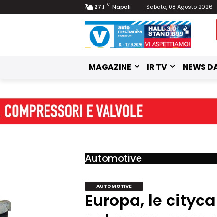
C
27.1
Napoli
Sabato, 08 Agosto 2026
MAGAZINE
IR TV
NEWS DA
Automotive
AUTOMOTIVE
Europa, le cityc