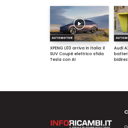
AUTOMOTIVE
AUTOM
XPENG L03 arriva in Italia: il
Audi A2
SUV Coupé elettrico sfida
batter
Tesla con AI
bidire
C
O