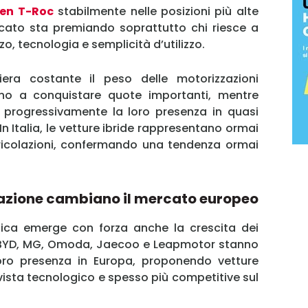
en T-Roc
stabilmente nelle posizioni più alte
ercato sta premiando soprattutto chi riesce a
ezzo, tecnologia e semplicità d’utilizzo.
era costante il peso delle motorizzazioni
nuano a conquistare quote importanti, mentre
 progressivamente la loro presenza in quasi
MY INFORICAMBI
 In Italia, le vetture ibride rappresentano ormai
ricolazioni, confermando una tendenza ormai
icazione cambiano il mercato europeo
Username
gica emerge con forza anche la crescita dei
e BYD, MG, Omoda, Jaecoo e Leapmotor stanno
ro presenza in Europa, proponendo vetture
Password
vista tecnologico e spesso più competitive sul