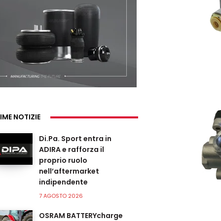
IME NOTIZIE
Di.Pa. Sport entra in
ADIRA e rafforza il
proprio ruolo
nell’aftermarket
indipendente
7 AGOSTO 2026
OSRAM BATTERYcharge