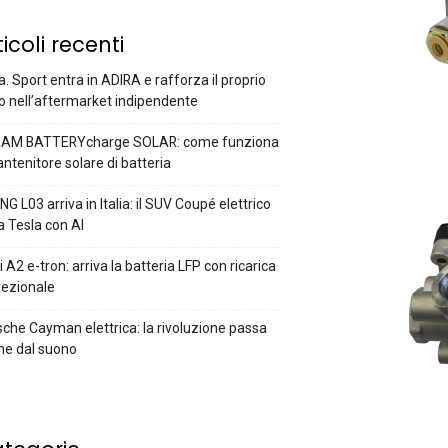
ticoli recenti
a. Sport entra in ADIRA e rafforza il proprio
o nell’aftermarket indipendente
AM BATTERYcharge SOLAR: come funziona
antenitore solare di batteria
G L03 arriva in Italia: il SUV Coupé elettrico
a Tesla con AI
 A2 e-tron: arriva la batteria LFP con ricarica
rezionale
che Cayman elettrica: la rivoluzione passa
he dal suono