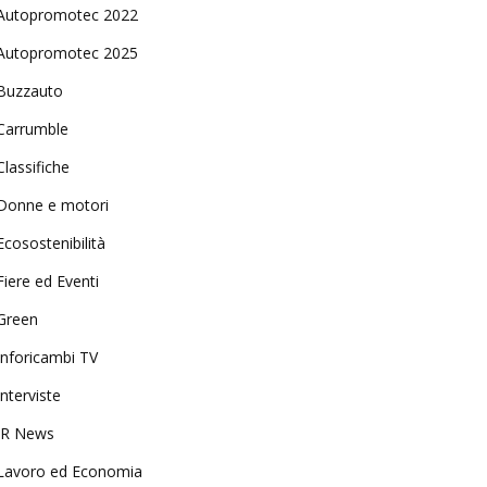
Autopromotec 2022
Autopromotec 2025
Buzzauto
Carrumble
Classifiche
Donne e motori
Ecosostenibilità
Fiere ed Eventi
Green
Inforicambi TV
Interviste
IR News
Lavoro ed Economia