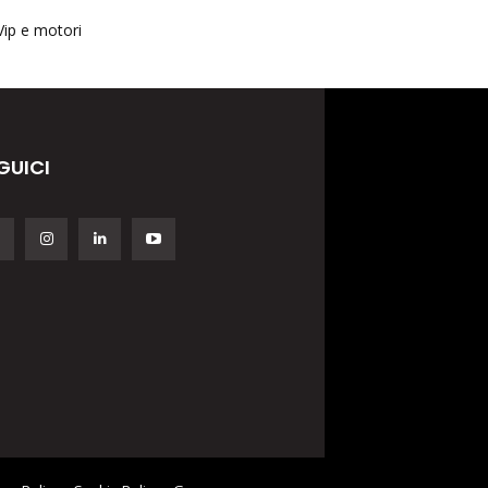
Vip e motori
GUICI