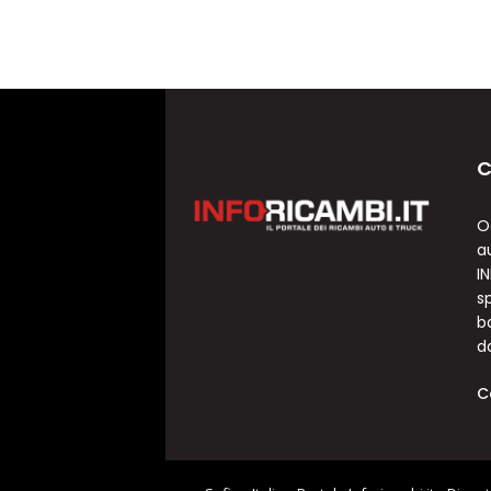
C
O
a
I
sp
b
d
C