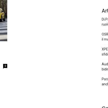
Ar
Di.P
ruol
OSR
il m
XPEN
sfid
Audi
0
bidi
Pors
anc