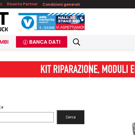
zi
Diventa Partner
Condizioni generali
MBI
BANCA DATI
ca
Cerca