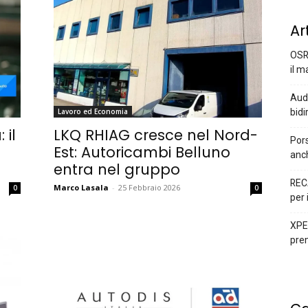
Ar
OSR
il m
Audi
bidi
Lavoro ed Economia
 il
LKQ RHIAG cresce nel Nord-
Pors
Est: Autoricambi Belluno
anc
entra nel gruppo
REC
Marco Lasala
-
25 Febbraio 2026
0
0
per 
XPEN
prem