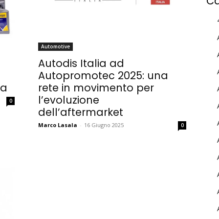
Ca
Automotive
Autodis Italia ad
Autopromotec 2025: una
pa
rete in movimento per
l’evoluzione
0
dell’aftermarket
Marco Lasala
-
16 Giugno 2025
0
MY INFORICAMBI
Username