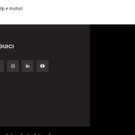
Vip e motori
GUICI