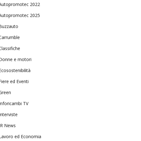
Autopromotec 2022
Autopromotec 2025
Buzzauto
Carrumble
Classifiche
Donne e motori
Ecosostenibilità
Fiere ed Eventi
Green
Inforicambi TV
Interviste
IR News
Lavoro ed Economia