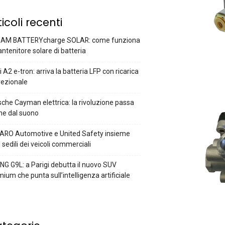
ticoli recenti
AM BATTERYcharge SOLAR: come funziona
antenitore solare di batteria
 A2 e-tron: arriva la batteria LFP con ricarica
rezionale
che Cayman elettrica: la rivoluzione passa
he dal suono
ARO Automotive e United Safety insieme
i sedili dei veicoli commerciali
G G9L: a Parigi debutta il nuovo SUV
ium che punta sull’intelligenza artificiale