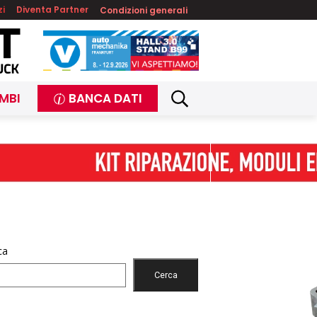
zi
Diventa Partner
Condizioni generali
MBI
BANCA DATI
ca
Cerca