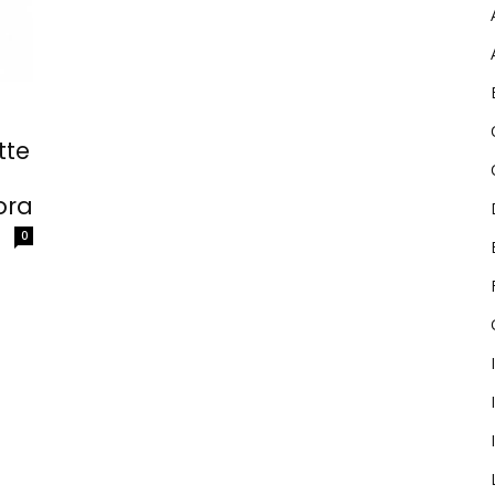
Password
Ricordami
tte
Accedi
ora
0