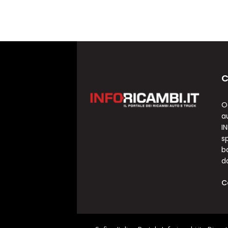
C
O
a
I
sp
b
d
C