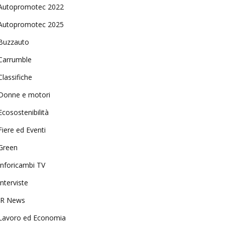
Autopromotec 2022
Autopromotec 2025
Buzzauto
Carrumble
Classifiche
Donne e motori
Ecosostenibilità
Fiere ed Eventi
Green
Inforicambi TV
Interviste
IR News
Lavoro ed Economia