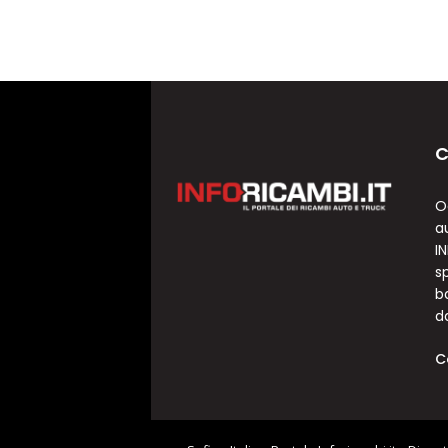
C
O
a
I
sp
b
d
C