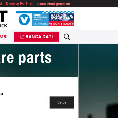
zi
Diventa Partner
Condizioni generali
MBI
BANCA DATI
ca
Cerca