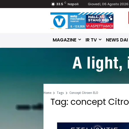
C
33.5
Napoli
Giovedì, 06 Agosto 2026
MAGAZINE
IR TV
NEWS DAI
Home
Tags
Concept Citroen ELO
Tag: concept Citr