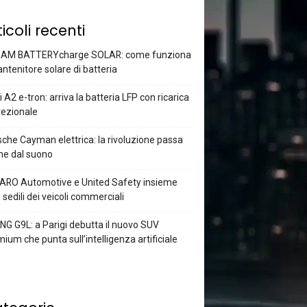
ticoli recenti
AM BATTERYcharge SOLAR: come funziona
antenitore solare di batteria
 A2 e-tron: arriva la batteria LFP con ricarica
rezionale
che Cayman elettrica: la rivoluzione passa
he dal suono
ARO Automotive e United Safety insieme
i sedili dei veicoli commerciali
G G9L: a Parigi debutta il nuovo SUV
ium che punta sull’intelligenza artificiale