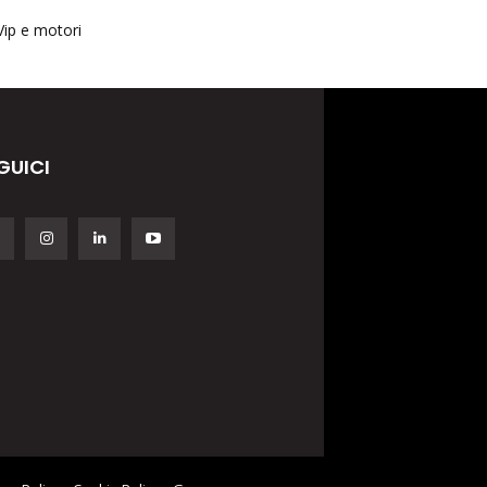
Vip e motori
GUICI