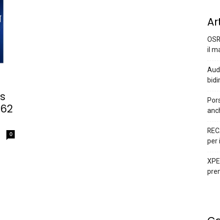
Ar
OSR
il m
Audi
bidi
es
Pors
 62
anc
REC
0
per 
XPEN
prem