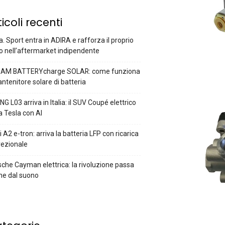
ticoli recenti
a. Sport entra in ADIRA e rafforza il proprio
o nell’aftermarket indipendente
AM BATTERYcharge SOLAR: come funziona
antenitore solare di batteria
G L03 arriva in Italia: il SUV Coupé elettrico
a Tesla con AI
 A2 e-tron: arriva la batteria LFP con ricarica
rezionale
che Cayman elettrica: la rivoluzione passa
he dal suono