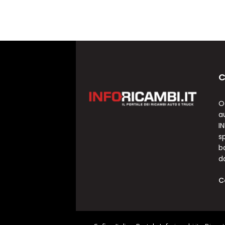
C
O
a
I
sp
b
d
C