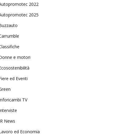
Autopromotec 2022
Autopromotec 2025
Buzzauto
Carrumble
Classifiche
Donne e motori
Ecosostenibilità
Fiere ed Eventi
Green
Inforicambi TV
Interviste
IR News
Lavoro ed Economia