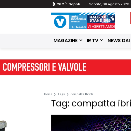
C
26.2
Napoli
Sabato, 08 Agosto 2026
MAGAZINE
IR TV
NEWS DAI
Home
Tags
Compatta Ibrida
Tag: compatta ibr