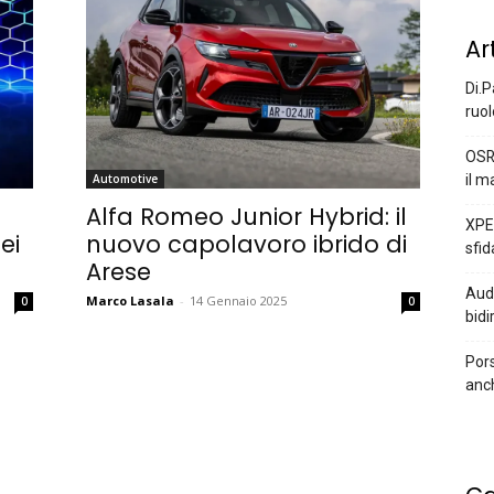
Ar
Di.P
ruol
OSR
il m
Automotive
Alfa Romeo Junior Hybrid: il
XPEN
ei
nuovo capolavoro ibrido di
sfid
Arese
Audi
Marco Lasala
-
14 Gennaio 2025
0
0
bidi
Pors
anc