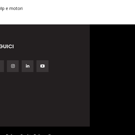
Vip e motori
GUICI