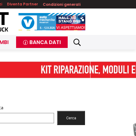
zi
Diventa Partner
Condizioni generali
MBI
BANCA DATI
ca
Cerca