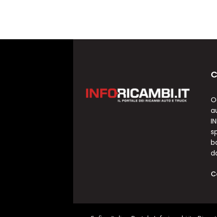
C
O
a
I
sp
b
d
C