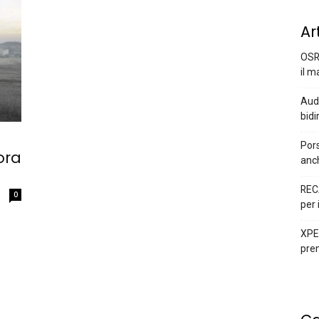
Ar
OSR
il m
Audi
bidi
Pors
ora
anc
REC
0
per 
XPEN
prem