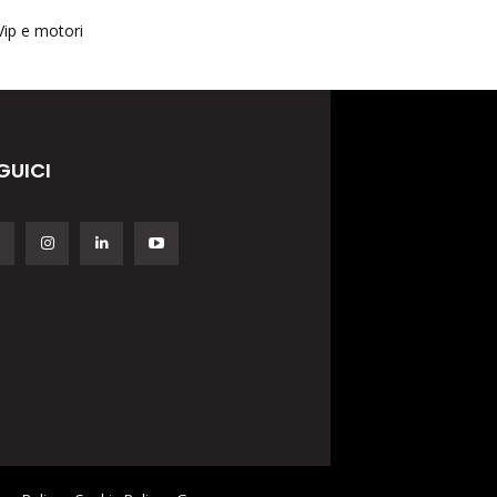
Vip e motori
GUICI