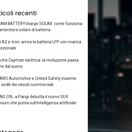
ticoli recenti
AM BATTERYcharge SOLAR: come funziona
antenitore solare di batteria
 A2 e-tron: arriva la batteria LFP con ricarica
rezionale
che Cayman elettrica: la rivoluzione passa
he dal suono
ARO Automotive e United Safety insieme
i sedili dei veicoli commerciali
G G9L: a Parigi debutta il nuovo SUV
ium che punta sull’intelligenza artificiale