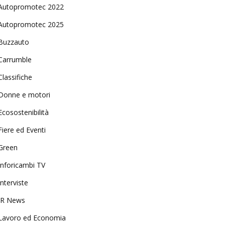
Autopromotec 2022
Autopromotec 2025
Buzzauto
Carrumble
Classifiche
Donne e motori
Ecosostenibilità
Fiere ed Eventi
Green
Inforicambi TV
Interviste
IR News
Lavoro ed Economia