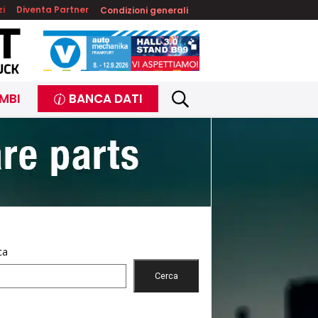
zi
Diventa Partner
Condizioni generali
MBI
BANCA DATI
ca
Cerca