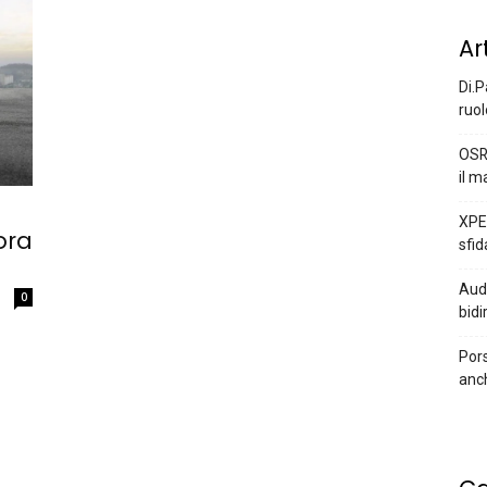
Ar
Di.P
ruol
OSR
il m
XPEN
ora
sfid
Audi
0
bidi
Pors
anc