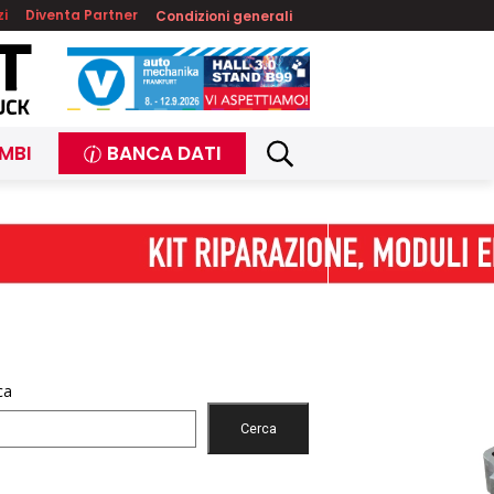
zi
Diventa Partner
Condizioni generali
MBI
BANCA DATI
ca
Cerca