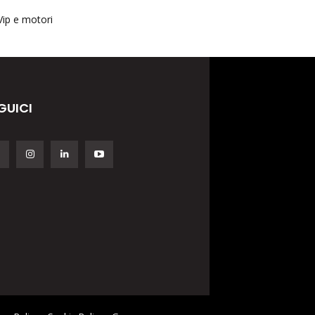
Vip e motori
GUICI