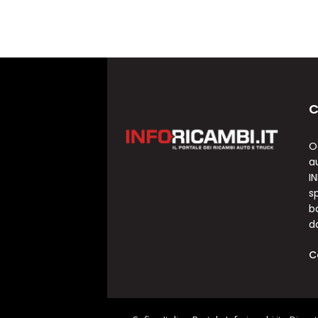
C
O
a
I
sp
b
d
C