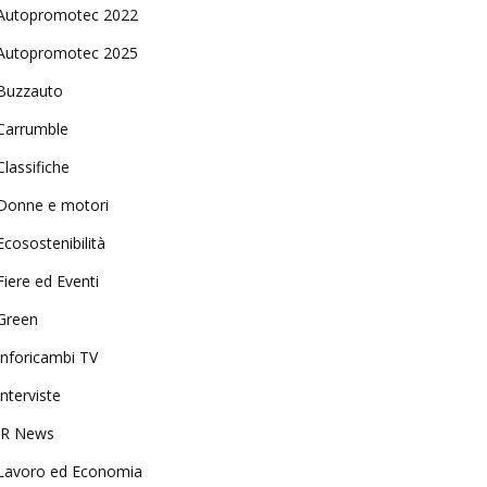
Autopromotec 2022
Autopromotec 2025
Buzzauto
Carrumble
Classifiche
Donne e motori
Ecosostenibilità
Fiere ed Eventi
Green
Inforicambi TV
Interviste
IR News
Lavoro ed Economia