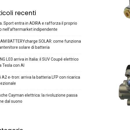
ticoli recenti
a. Sport entra in ADIRA e rafforza il proprio
o nell’aftermarket indipendente
AM BATTERYcharge SOLAR: come funziona
antenitore solare di batteria
G L03 arriva in Italia: il SUV Coupé elettrico
a Tesla con AI
 A2 e-tron: arriva la batteria LFP con ricarica
rezionale
che Cayman elettrica: la rivoluzione passa
he dal suono