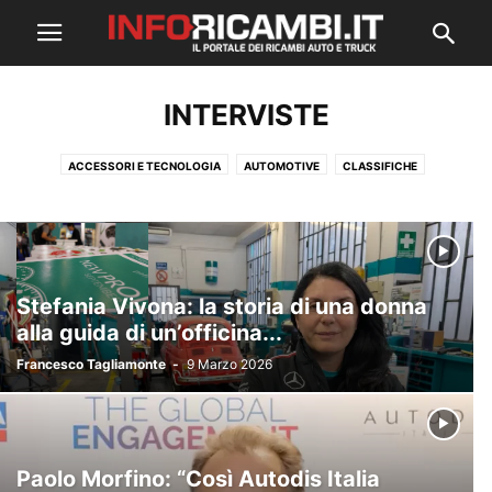
INTERVISTE
ACCESSORI E TECNOLOGIA
AUTOMOTIVE
CLASSIFICHE
ECOSOSTENIBILITÀ
FIERE ED EVENTI
GREEN
INTERVISTE
LAVORO ED ECONOMIA
MANUTENZIONE E RIPARAZIONE
RICAMBI AUTO
RICAMBI TRUCK
SICUREZZA ALLA GUIDA
Stefania Vivona: la storia di una donna
alla guida di un’officina...
Francesco Tagliamonte
-
9 Marzo 2026
Paolo Morfino: “Così Autodis Italia