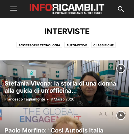
INTERVISTE
ACCESSORI E TECNOLOGIA
AUTOMOTIVE
CLASSIFICHE
ECOSOSTENIBILITÀ
FIERE ED EVENTI
GREEN
INTERVISTE
LAVORO ED ECONOMIA
MANUTENZIONE E RIPARAZIONE
RICAMBI AUTO
RICAMBI TRUCK
SICUREZZA ALLA GUIDA
Stefania Vivona: la storia di una donna
alla guida di un’officina...
Francesco Tagliamonte
-
9 Marzo 2026
Paolo Morfino: “Così Autodis Italia