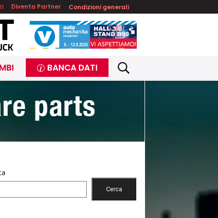
zi
Diventa Partner
Condizioni generali
MBI
BANCA DATI
ca
Cerca