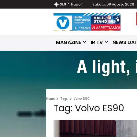
C
31.9
Napoli
Sabato, 08 Agosto 2026
MAGAZINE
IR TV
NEWS DAI
Home
Tags
Volvo ES90
Tag: Volvo ES90