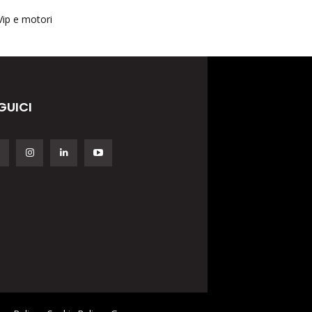
Vip e motori
GUICI