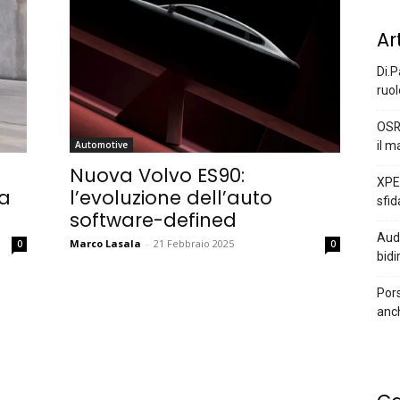
Ar
Di.P
ruol
OSR
il m
Automotive
Nuova Volvo ES90:
XPEN
 a
l’evoluzione dell’auto
sfid
software-defined
Audi
Marco Lasala
-
21 Febbraio 2025
0
0
bidi
Pors
anc