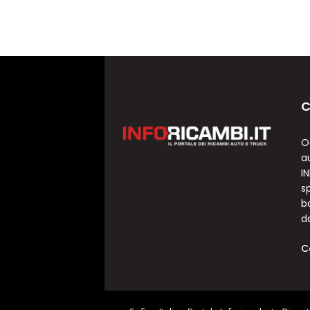
C
O
a
I
sp
b
d
C