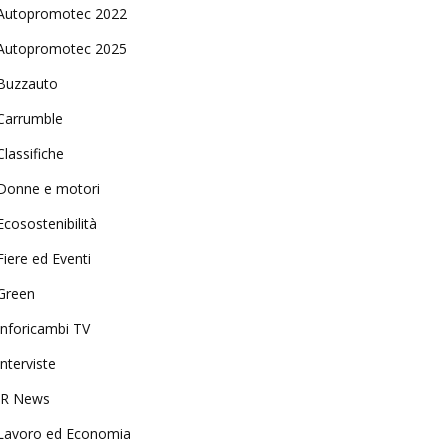
Autopromotec 2022
Autopromotec 2025
Buzzauto
Carrumble
Classifiche
Donne e motori
Ecosostenibilità
Fiere ed Eventi
Green
Inforicambi TV
Interviste
IR News
Lavoro ed Economia