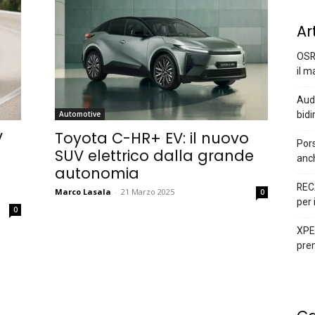
Ar
OSR
il m
Audi
bidi
Automotive
V
Toyota C-HR+ EV: il nuovo
Pors
SUV elettrico dalla grande
anc
autonomia
REC
Marco Lasala
-
21 Marzo 2025
0
per 
0
XPEN
prem