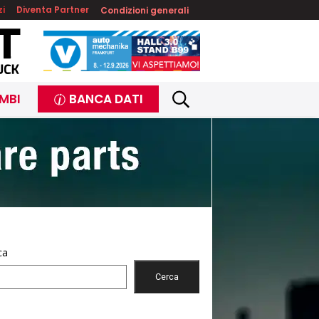
zi
Diventa Partner
Condizioni generali
MBI
BANCA DATI
ca
Cerca