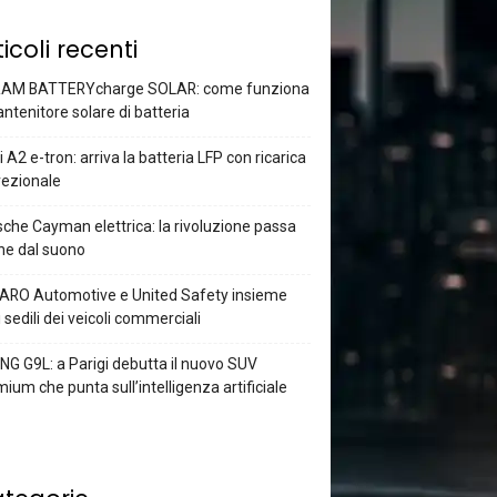
ticoli recenti
AM BATTERYcharge SOLAR: come funziona
antenitore solare di batteria
 A2 e-tron: arriva la batteria LFP con ricarica
rezionale
che Cayman elettrica: la rivoluzione passa
he dal suono
ARO Automotive e United Safety insieme
i sedili dei veicoli commerciali
G G9L: a Parigi debutta il nuovo SUV
ium che punta sull’intelligenza artificiale