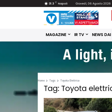
C
31.3
Napoli
Giovedì, 06 Agosto 2026
MAGAZINE
IR TV
NEWS DAI
Home
Tags
Toyota Elettrica
Tag: Toyota elettri