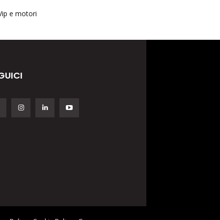
Vip e motori
GUICI