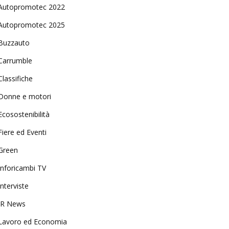
Autopromotec 2022
Autopromotec 2025
Buzzauto
Carrumble
Classifiche
Donne e motori
Ecosostenibilità
Fiere ed Eventi
Green
Inforicambi TV
Interviste
IR News
Lavoro ed Economia