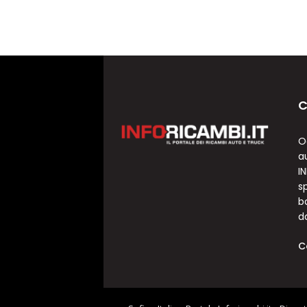
C
O
a
I
sp
b
d
C