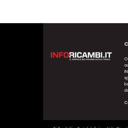
C
O
a
I
sp
b
d
C