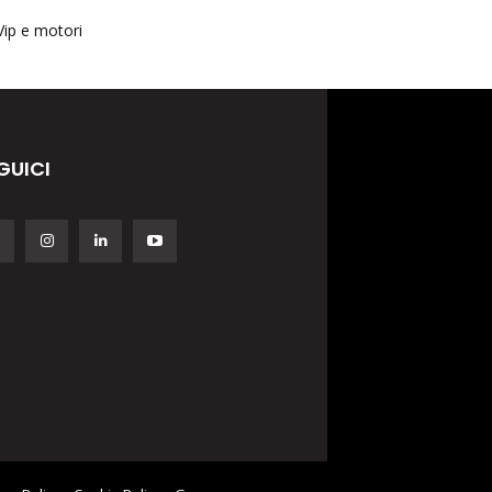
Vip e motori
GUICI