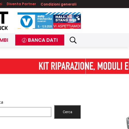
zi
Diventa Partner
Condizioni generali
MBI
BANCA DATI
ca
Cerca