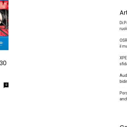
Ar
Di.P
ruol
OSR
il m
XPEN
 30
sfid
Audi
bidi
0
Pors
anc