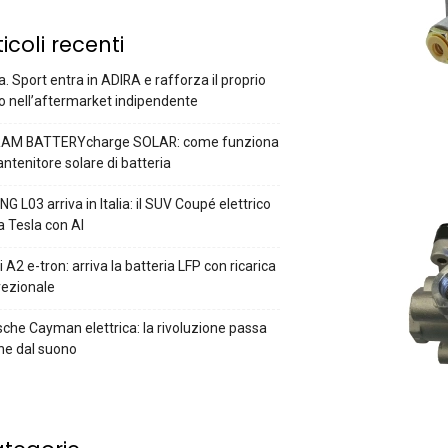
ticoli recenti
a. Sport entra in ADIRA e rafforza il proprio
o nell’aftermarket indipendente
AM BATTERYcharge SOLAR: come funziona
antenitore solare di batteria
G L03 arriva in Italia: il SUV Coupé elettrico
a Tesla con AI
 A2 e-tron: arriva la batteria LFP con ricarica
rezionale
che Cayman elettrica: la rivoluzione passa
he dal suono