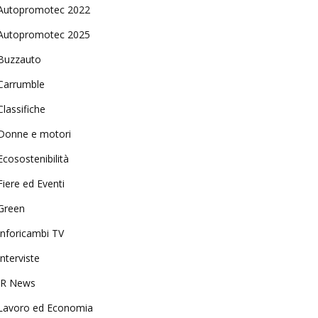
Autopromotec 2022
Autopromotec 2025
Buzzauto
Carrumble
Classifiche
Donne e motori
Ecosostenibilità
Fiere ed Eventi
Green
Inforicambi TV
Interviste
IR News
Lavoro ed Economia