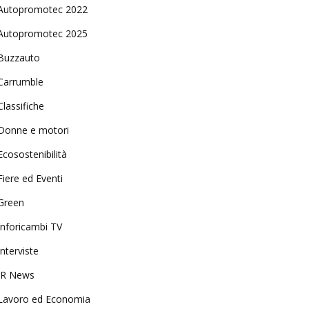
Autopromotec 2022
Autopromotec 2025
Buzzauto
Carrumble
Classifiche
Donne e motori
Ecosostenibilità
Fiere ed Eventi
Green
Inforicambi TV
Interviste
IR News
Lavoro ed Economia