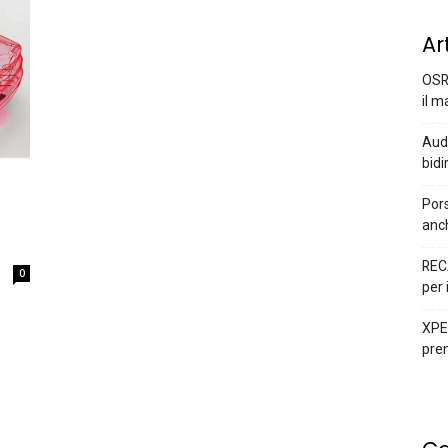
Ar
OSR
il m
Audi
bidi
Pors
anc
REC
0
per 
XPEN
prem