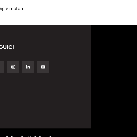
Vip e motori
GUICI