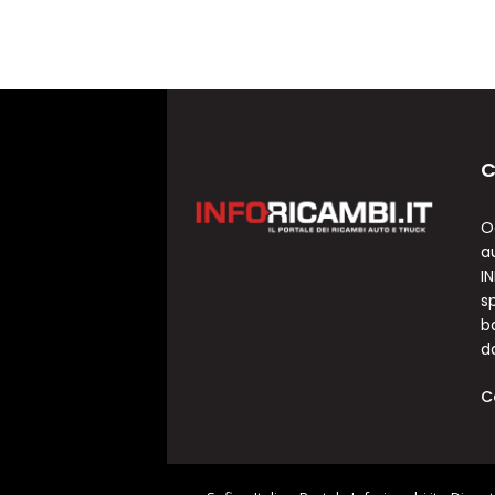
C
O
a
I
sp
b
d
C