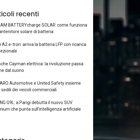
ticoli recenti
AM BATTERYcharge SOLAR: come funziona
antenitore solare di batteria
 A2 e-tron: arriva la batteria LFP con ricarica
rezionale
che Cayman elettrica: la rivoluzione passa
he dal suono
ARO Automotive e United Safety insieme
i sedili dei veicoli commerciali
G G9L: a Parigi debutta il nuovo SUV
ium che punta sull’intelligenza artificiale