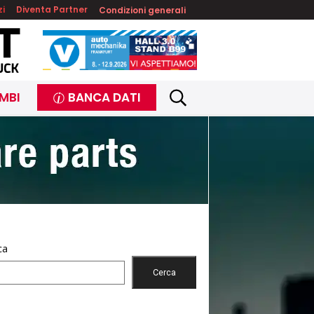
zi
Diventa Partner
Condizioni generali
MBI
BANCA DATI
ca
Cerca