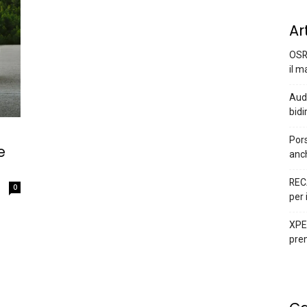
Ar
OSR
il m
Audi
bidi
Pors
e
anc
REC
0
per 
XPEN
prem