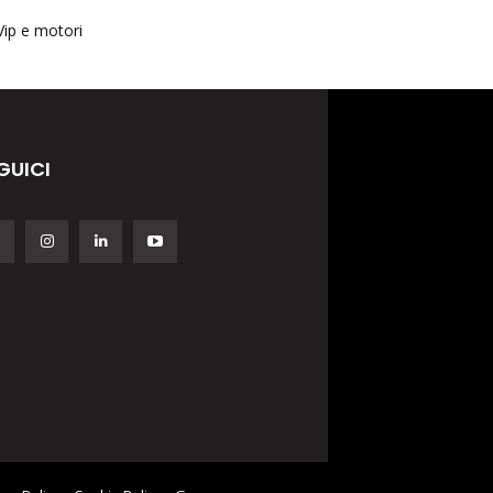
Vip e motori
GUICI