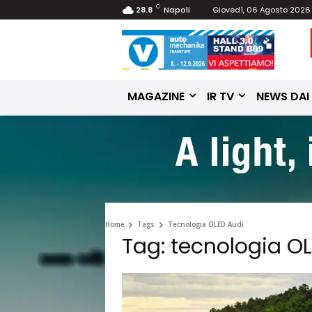
C
28.8
Napoli
Giovedì, 06 Agosto 2026
MAGAZINE
IR TV
NEWS DAI
Home
Tags
Tecnologia OLED Audi
Tag: tecnologia O