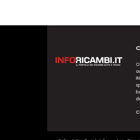
C
O
a
I
sp
b
d
C