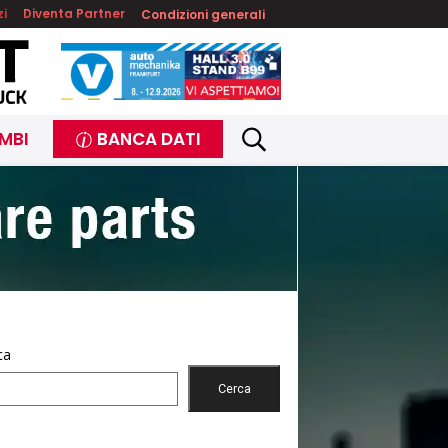
zi
Diventa Partner
Condizioni generali
MBI
BANCA DATI
ca
Cerca