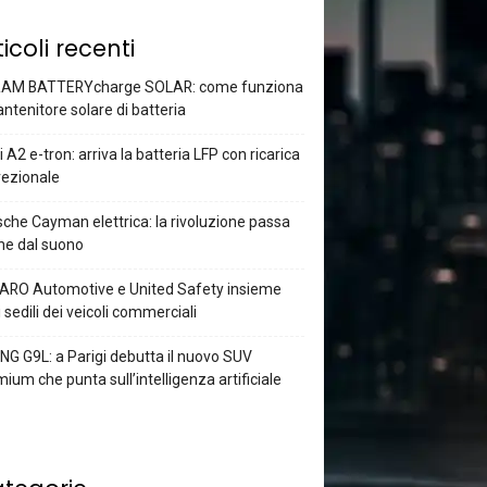
ticoli recenti
AM BATTERYcharge SOLAR: come funziona
antenitore solare di batteria
 A2 e-tron: arriva la batteria LFP con ricarica
rezionale
che Cayman elettrica: la rivoluzione passa
he dal suono
ARO Automotive e United Safety insieme
i sedili dei veicoli commerciali
G G9L: a Parigi debutta il nuovo SUV
ium che punta sull’intelligenza artificiale