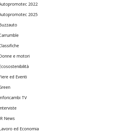
Autopromotec 2022
Autopromotec 2025
Buzzauto
Carrumble
Classifiche
Donne e motori
Ecosostenibilità
Fiere ed Eventi
Green
Inforicambi TV
Interviste
IR News
Lavoro ed Economia