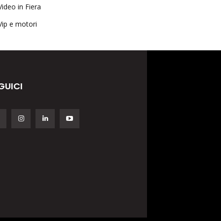
Video in Fiera
Vip e motori
GUICI