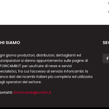
HI SIAMO
SE
gni giorno produttori, distributori, dettaglianti ed
utoriparatori si danno appuntamento sulle pagine di
NFORICAMBI.IT per usufruire di news e servizi
ecialistici, fra cui l’accesso al servizio Inforicambi: la
anca dati dei ricambi italiani più completa ed utilizzata
agli operatori del settore.
ontatti:
inforicambi@sofinn.it