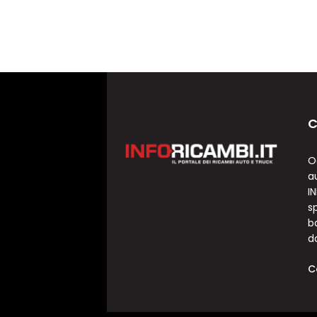
C
O
a
I
sp
b
d
C