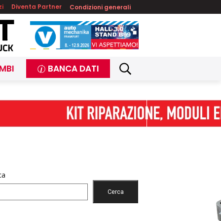
zi
Diventa Partner
Condizioni generali
MBI
BANCA DATI
ca
Cerca