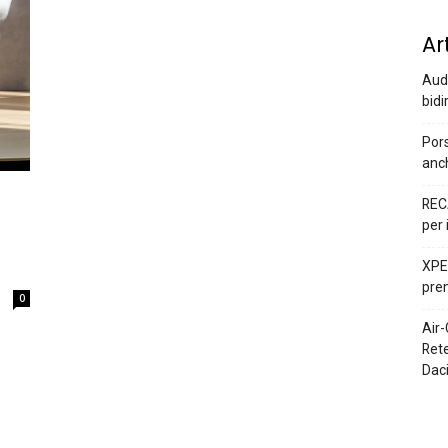
Ar
Audi
bidi
Pors
anc
REC
per 
XPEN
prem
0
Air-
Rete
Dac