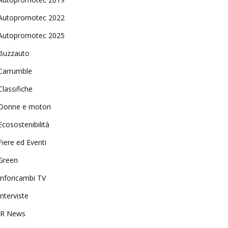
Autopromotec 2022
Autopromotec 2025
Buzzauto
Carrumble
Classifiche
Donne e motori
Ecosostenibilità
Fiere ed Eventi
Green
Inforicambi TV
Interviste
IR News