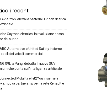
ticoli recenti
 A2 e-tron: arriva la batteria LFP con ricarica
rezionale
che Cayman elettrica: la rivoluzione passa
he dal suono
ARO Automotive e United Safety insieme
i sedili dei veicoli commerciali
G G9L: a Parigi debutta il nuovo SUV
ium che punta sull’intelligenza artificiale
Connected Mobility e Fit2You insieme a
xa: nuova partnership per la rete Renault e
ia