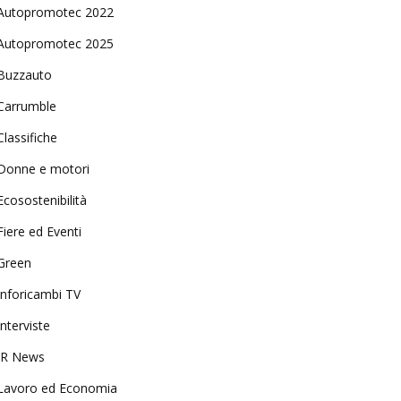
Autopromotec 2022
Autopromotec 2025
Buzzauto
Carrumble
Classifiche
Donne e motori
Ecosostenibilità
Fiere ed Eventi
Green
Inforicambi TV
Interviste
IR News
Lavoro ed Economia