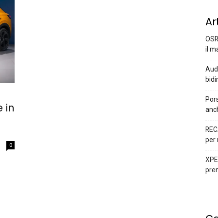
Ar
OSR
il m
Audi
bidi
l
Pors
 in
anc
REC
per 
0
XPEN
prem