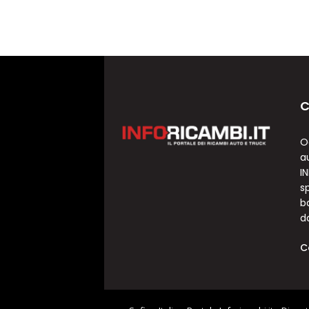
C
O
a
I
sp
b
d
C