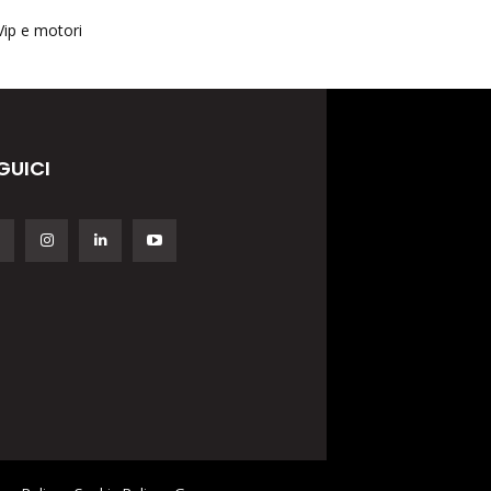
Vip e motori
GUICI