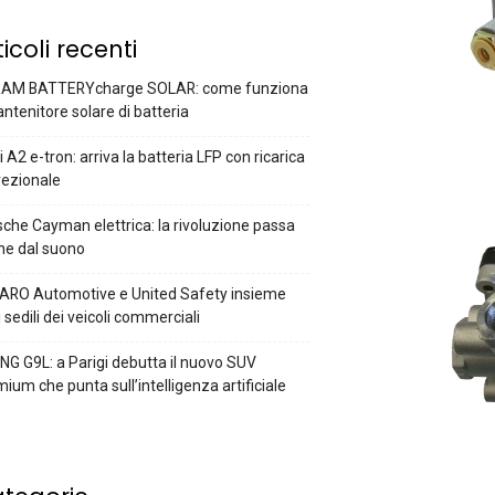
ticoli recenti
AM BATTERYcharge SOLAR: come funziona
antenitore solare di batteria
 A2 e-tron: arriva la batteria LFP con ricarica
rezionale
che Cayman elettrica: la rivoluzione passa
he dal suono
ARO Automotive e United Safety insieme
i sedili dei veicoli commerciali
G G9L: a Parigi debutta il nuovo SUV
ium che punta sull’intelligenza artificiale