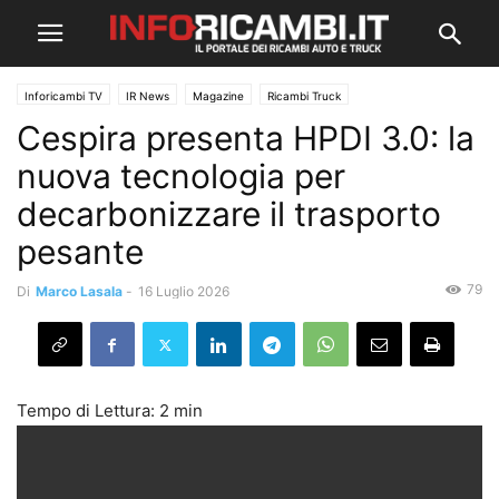
Inforicambi TV
IR News
Magazine
Ricambi Truck
Cespira presenta HPDI 3.0: la
nuova tecnologia per
decarbonizzare il trasporto
pesante
79
Di
Marco Lasala
-
16 Luglio 2026