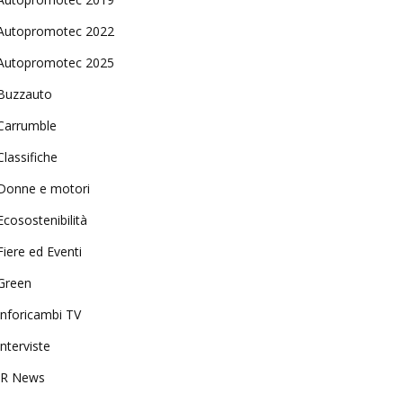
Autopromotec 2022
Autopromotec 2025
Buzzauto
Carrumble
Classifiche
Donne e motori
Ecosostenibilità
Fiere ed Eventi
Green
Inforicambi TV
Interviste
IR News