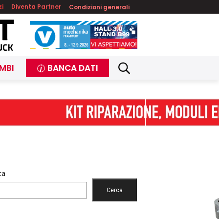
zi
Diventa Partner
Condizioni generali
MBI
BANCA DATI
ca
Cerca