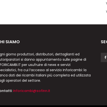
HI SIAMO
SE
gni giorno produttori, distributori, dettaglianti ed
utoriparatori si danno appuntamento sulle pagine di
NFORICAMBI.IT per usufruire di news e servizi
ecialistici, fra cui l’accesso al servizio Inforicambi: la
anca dati dei ricambi italiani più completa ed utilizzata
agli operatori del settore.
ontatti:
inforicambi@sofinn.it