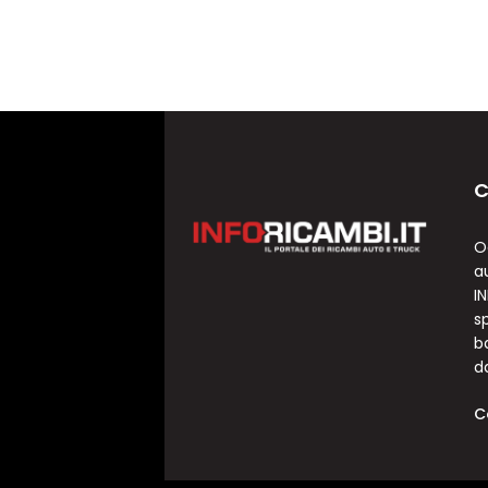
C
O
a
I
sp
b
d
C