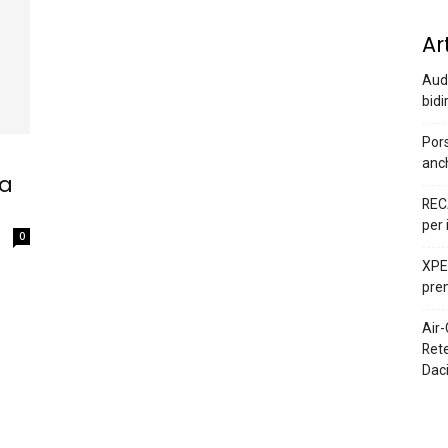
Ar
Audi
bidi
Pors
anc
ra
REC
per 
0
XPEN
prem
Air-
Rete
Dac