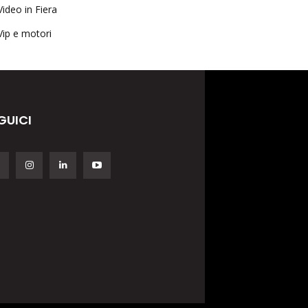
Video in Fiera
Vip e motori
GUICI