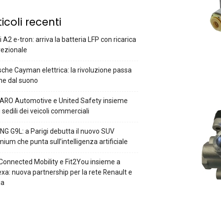
ticoli recenti
 A2 e-tron: arriva la batteria LFP con ricarica
rezionale
che Cayman elettrica: la rivoluzione passa
he dal suono
ARO Automotive e United Safety insieme
i sedili dei veicoli commerciali
G G9L: a Parigi debutta il nuovo SUV
ium che punta sull’intelligenza artificiale
Connected Mobility e Fit2You insieme a
xa: nuova partnership per la rete Renault e
ia