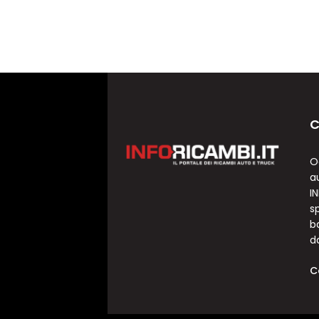
C
O
a
I
sp
b
d
C