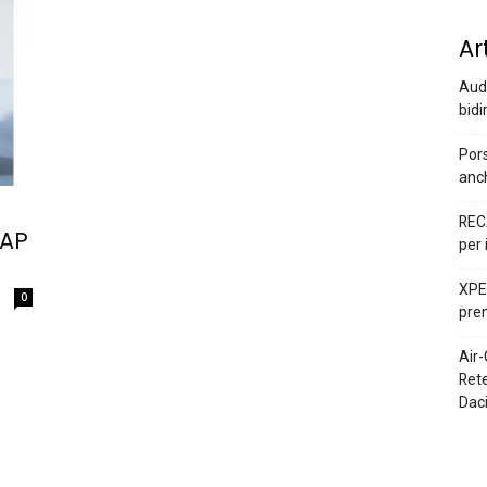
Ar
Audi
bidi
Pors
anc
REC
CAP
per 
XPEN
0
prem
Air-
Rete
Dac