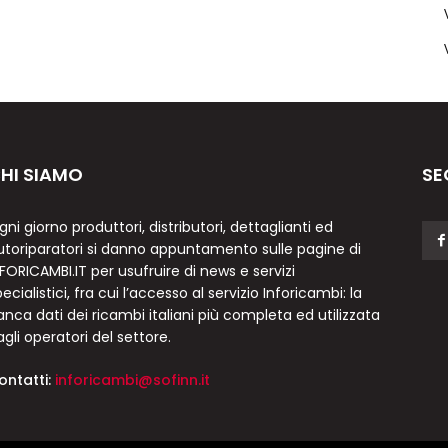
HI SIAMO
SE
gni giorno produttori, distributori, dettaglianti ed
utoriparatori si danno appuntamento sulle pagine di
NFORICAMBI.IT per usufruire di news e servizi
ecialistici, fra cui l’accesso al servizio Inforicambi: la
anca dati dei ricambi italiani più completa ed utilizzata
agli operatori del settore.
ontatti:
inforicambi@sofinn.it