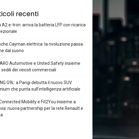
ticoli recenti
 A2 e-tron: arriva la batteria LFP con ricarica
rezionale
che Cayman elettrica: la rivoluzione passa
he dal suono
ARO Automotive e United Safety insieme
i sedili dei veicoli commerciali
G G9L: a Parigi debutta il nuovo SUV
ium che punta sull’intelligenza artificiale
Connected Mobility e Fit2You insieme a
xa: nuova partnership per la rete Renault e
ia