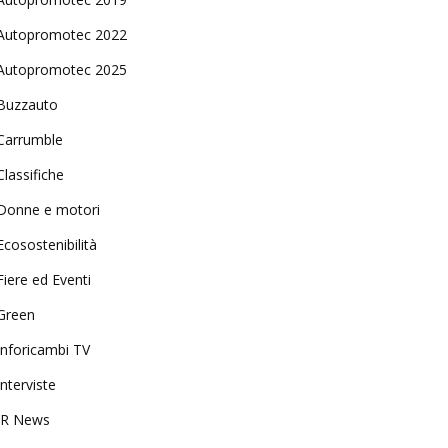
Autopromotec 2022
Autopromotec 2025
Buzzauto
Carrumble
Classifiche
Donne e motori
Ecosostenibilità
Fiere ed Eventi
Green
Inforicambi TV
Interviste
IR News