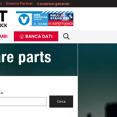
zi
Diventa Partner
Condizioni generali
MBI
BANCA DATI
ca
Cerca