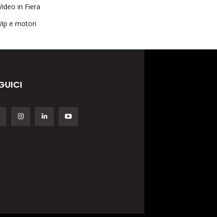
Video in Fiera
Vip e motori
GUICI