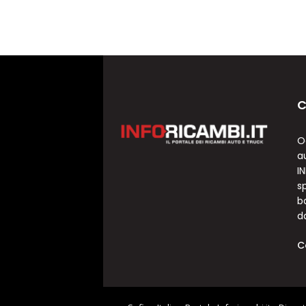
C
O
a
I
sp
b
d
C