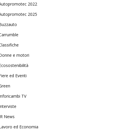
Autopromotec 2022
Autopromotec 2025
Buzzauto
Carrumble
Classifiche
Donne e motori
Ecosostenibilità
Fiere ed Eventi
Green
Inforicambi TV
Interviste
IR News
Lavoro ed Economia