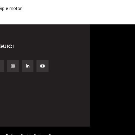
Vip e motori
GUICI