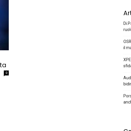
Ar
Di.P
ruol
OSR
il m
XPEN
ata
sfid
0
Audi
bidi
Pors
anc