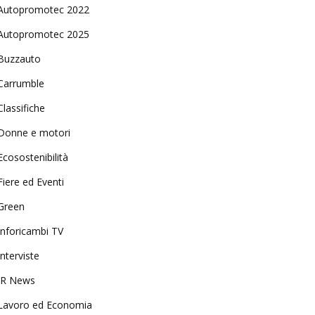
Autopromotec 2022
Autopromotec 2025
Buzzauto
Carrumble
Classifiche
Donne e motori
Ecosostenibilità
Fiere ed Eventi
Green
Inforicambi TV
Interviste
IR News
Lavoro ed Economia