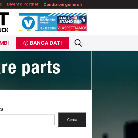
zi
Diventa Partner
Condizioni generali
MBI
BANCA DATI
ca
Cerca