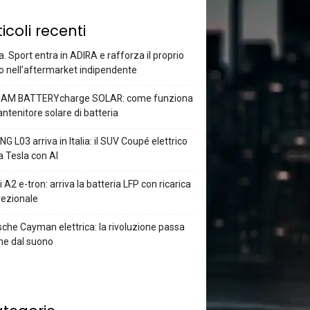
ticoli recenti
a. Sport entra in ADIRA e rafforza il proprio
o nell’aftermarket indipendente
AM BATTERYcharge SOLAR: come funziona
antenitore solare di batteria
G L03 arriva in Italia: il SUV Coupé elettrico
a Tesla con AI
 A2 e-tron: arriva la batteria LFP con ricarica
rezionale
che Cayman elettrica: la rivoluzione passa
he dal suono