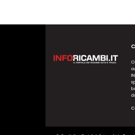
C
O
a
I
sp
b
d
C