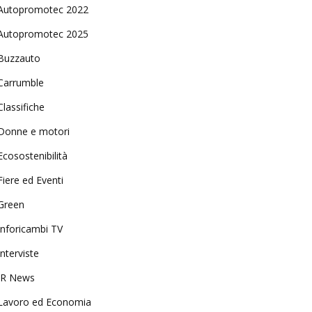
Autopromotec 2022
Autopromotec 2025
Buzzauto
Carrumble
Classifiche
Donne e motori
Ecosostenibilità
Fiere ed Eventi
Green
Inforicambi TV
Interviste
IR News
Lavoro ed Economia