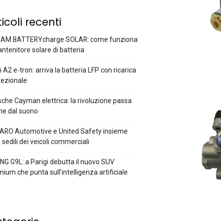
ticoli recenti
AM BATTERYcharge SOLAR: come funziona
antenitore solare di batteria
 A2 e-tron: arriva la batteria LFP con ricarica
rezionale
che Cayman elettrica: la rivoluzione passa
he dal suono
ARO Automotive e United Safety insieme
i sedili dei veicoli commerciali
G G9L: a Parigi debutta il nuovo SUV
ium che punta sull’intelligenza artificiale