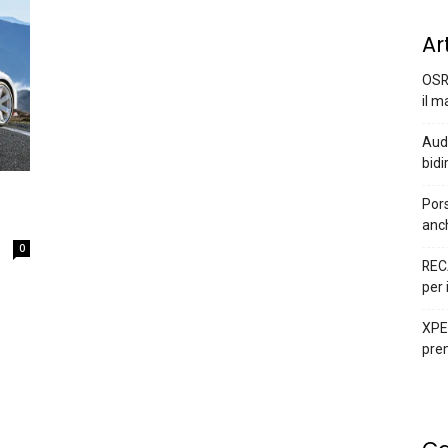
Ar
OSR
il m
Audi
bidi
Pors
a
anc
0
REC
per 
XPEN
prem