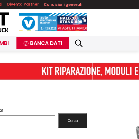
zi
Diventa Partner
Condizioni generali
MBI
BANCA DATI
ca
Cerca