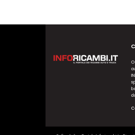
C
O
a
I
sp
b
d
C