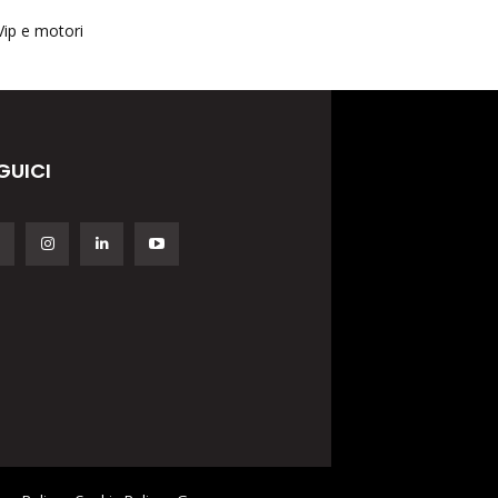
Vip e motori
GUICI