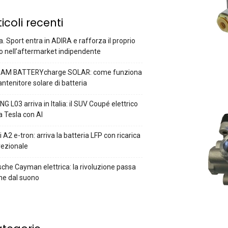
ticoli recenti
a. Sport entra in ADIRA e rafforza il proprio
o nell’aftermarket indipendente
AM BATTERYcharge SOLAR: come funziona
antenitore solare di batteria
G L03 arriva in Italia: il SUV Coupé elettrico
a Tesla con AI
 A2 e-tron: arriva la batteria LFP con ricarica
rezionale
che Cayman elettrica: la rivoluzione passa
he dal suono