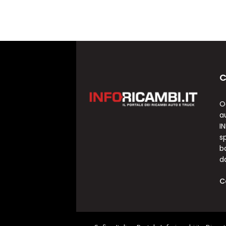
C
O
a
I
sp
b
d
C