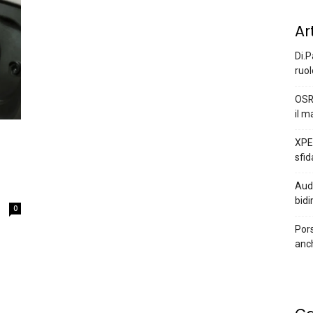
Ar
Di.P
ruol
OSR
il m
XPEN
sfid
Audi
bidi
0
Pors
anc