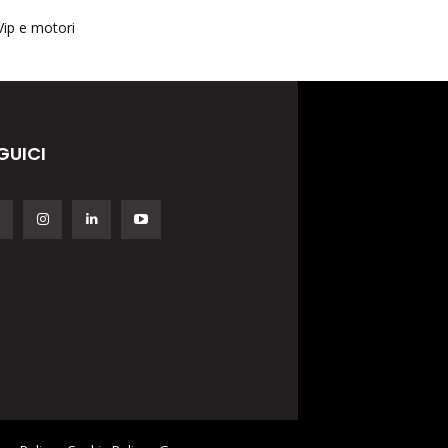
Vip e motori
GUICI