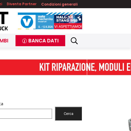
zi
Diventa Partner
Condizioni generali
MBI
BANCA DATI
ca
Cerca