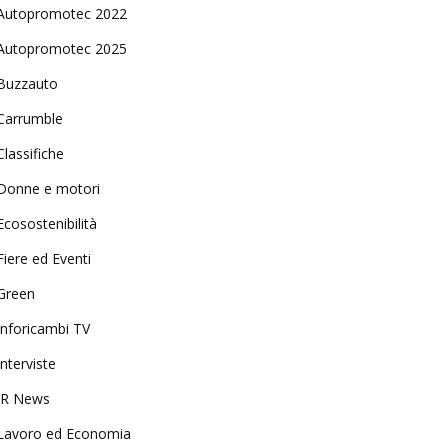
Autopromotec 2022
Autopromotec 2025
Buzzauto
Carrumble
Classifiche
Donne e motori
Ecosostenibilità
Fiere ed Eventi
Green
Inforicambi TV
Interviste
IR News
Lavoro ed Economia