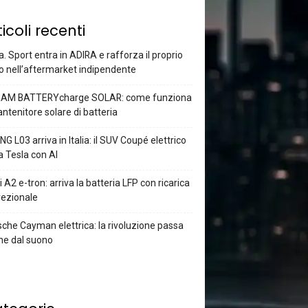
ticoli recenti
a. Sport entra in ADIRA e rafforza il proprio
o nell’aftermarket indipendente
AM BATTERYcharge SOLAR: come funziona
antenitore solare di batteria
G L03 arriva in Italia: il SUV Coupé elettrico
a Tesla con AI
 A2 e-tron: arriva la batteria LFP con ricarica
rezionale
che Cayman elettrica: la rivoluzione passa
he dal suono