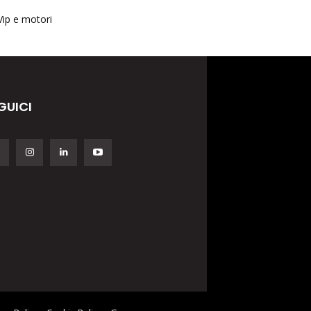
Vip e motori
GUICI