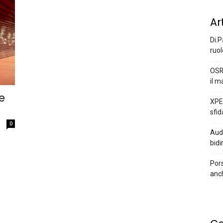
Ar
Di.P
ruol
OSR
il m
e
XPEN
sfid
0
Audi
bidi
Pors
anc