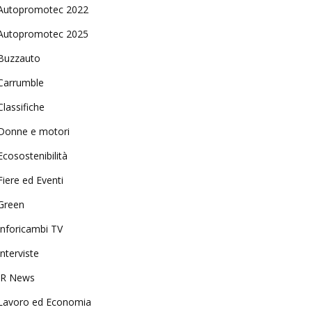
Autopromotec 2022
Autopromotec 2025
Buzzauto
Carrumble
Classifiche
Donne e motori
Ecosostenibilità
Fiere ed Eventi
Green
Inforicambi TV
Interviste
IR News
Lavoro ed Economia