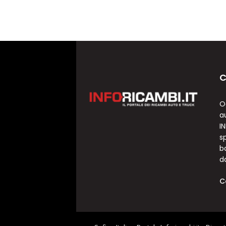
C
O
a
I
sp
b
d
C