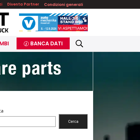
zi
Diventa Partner
Condizioni generali
MBI
BANCA DATI
ca
Cerca