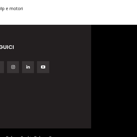
Vip e motori
GUICI