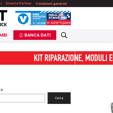
zi
Diventa Partner
Condizioni generali
MBI
BANCA DATI
ca
Cerca