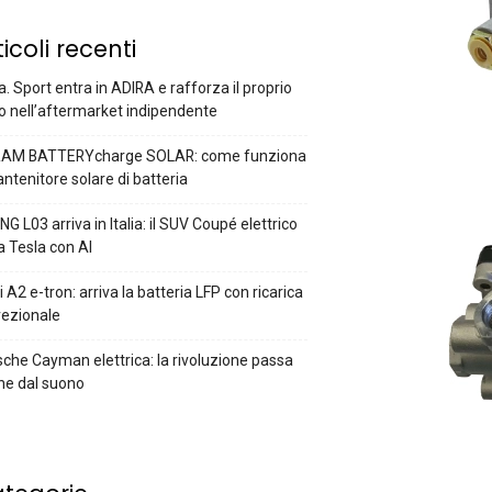
ticoli recenti
a. Sport entra in ADIRA e rafforza il proprio
o nell’aftermarket indipendente
AM BATTERYcharge SOLAR: come funziona
antenitore solare di batteria
G L03 arriva in Italia: il SUV Coupé elettrico
a Tesla con AI
 A2 e-tron: arriva la batteria LFP con ricarica
rezionale
che Cayman elettrica: la rivoluzione passa
he dal suono