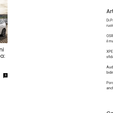
Ar
Di.P
ruol
OSR
il m
ni
XPEN
a:
sfid
Audi
bidi
0
Pors
anc