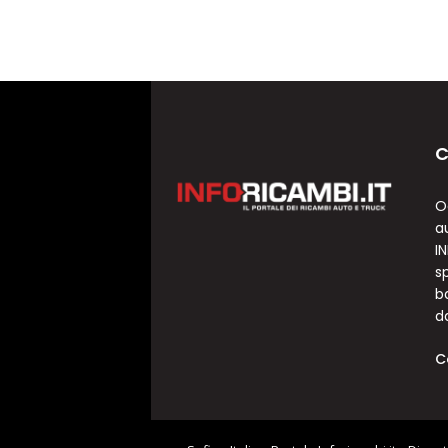
C
O
a
I
sp
b
d
C