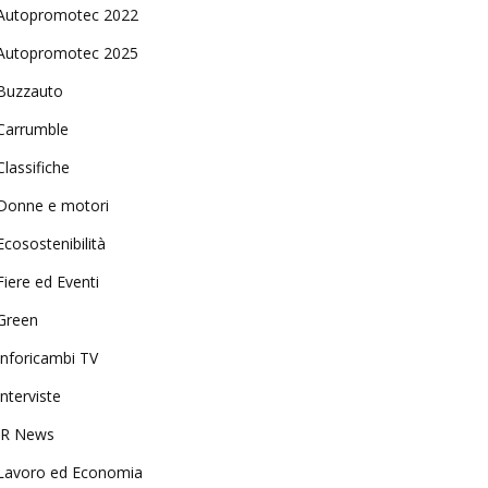
Autopromotec 2022
Autopromotec 2025
Buzzauto
Carrumble
Classifiche
Donne e motori
Ecosostenibilità
Fiere ed Eventi
Green
Inforicambi TV
Interviste
IR News
Lavoro ed Economia