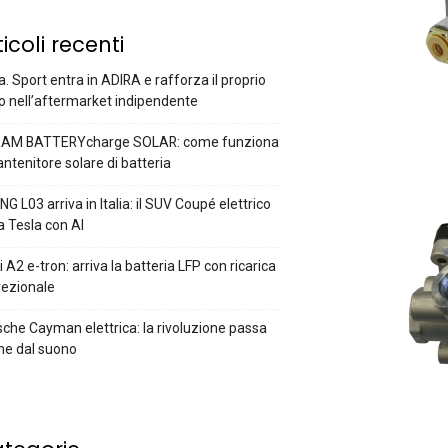
ticoli recenti
a. Sport entra in ADIRA e rafforza il proprio
o nell’aftermarket indipendente
AM BATTERYcharge SOLAR: come funziona
antenitore solare di batteria
G L03 arriva in Italia: il SUV Coupé elettrico
a Tesla con AI
 A2 e-tron: arriva la batteria LFP con ricarica
rezionale
che Cayman elettrica: la rivoluzione passa
he dal suono