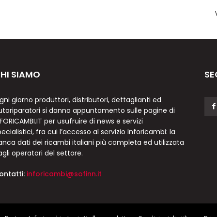
HI SIAMO
SE
gni giorno produttori, distributori, dettaglianti ed
utoriparatori si danno appuntamento sulle pagine di
NFORICAMBI.IT per usufruire di news e servizi
ecialistici, fra cui l’accesso al servizio Inforicambi: la
anca dati dei ricambi italiani più completa ed utilizzata
agli operatori del settore.
ontatti:
inforicambi@sofinn.it