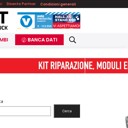
zi
Diventa Partner
Condizioni generali
MBI
BANCA DATI
ca
Cerca