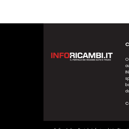
C
O
a
I
sp
b
d
C