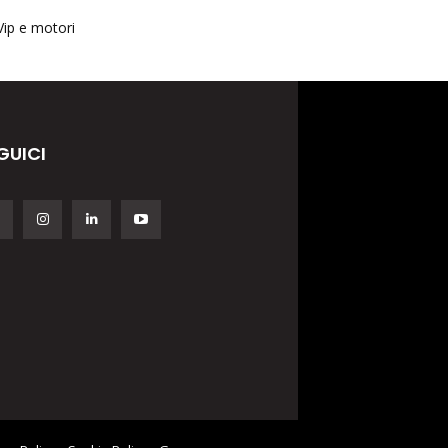
Vip e motori
GUICI