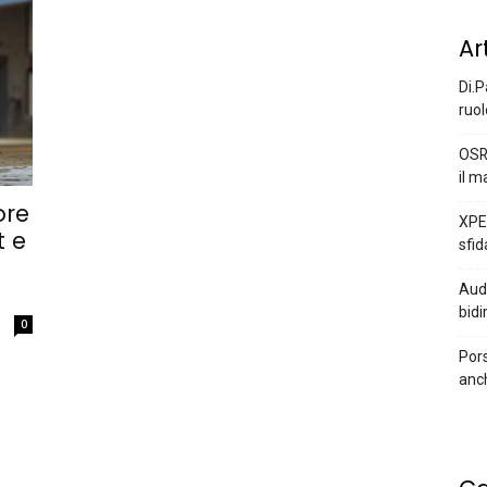
Ar
Di.P
ruol
OSR
il m
ore
XPEN
t e
sfid
Audi
bidi
0
Pors
anc