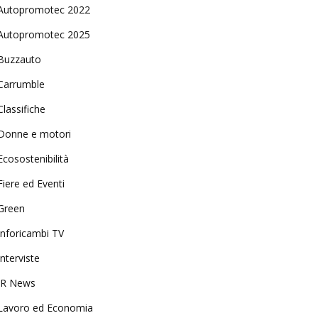
Autopromotec 2022
Autopromotec 2025
Buzzauto
Carrumble
Classifiche
Donne e motori
Ecosostenibilità
Fiere ed Eventi
Green
Inforicambi TV
Interviste
IR News
Lavoro ed Economia