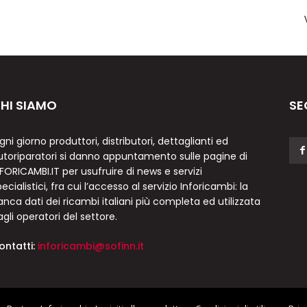
HI SIAMO
SE
gni giorno produttori, distributori, dettaglianti ed
utoriparatori si danno appuntamento sulle pagine di
NFORICAMBI.IT per usufruire di news e servizi
ecialistici, fra cui l’accesso al servizio Inforicambi: la
anca dati dei ricambi italiani più completa ed utilizzata
agli operatori del settore.
ontatti:
inforicambi@sofinn.it