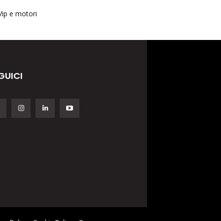
Vip e motori
GUICI