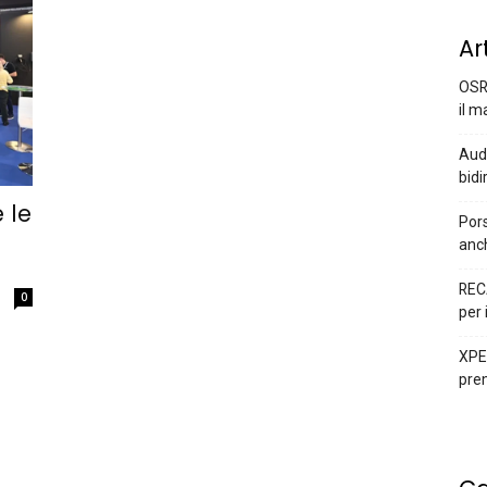
Ar
OSR
il m
Audi
bidi
 le
Pors
anc
REC
0
per 
XPEN
prem