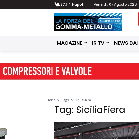
C
27.1
Napoli
Venerdì, 07 Agosto 2026
MAGAZINE
IR TV
NEWS DAI
Home
Tags
SiciliaFiera
Tag: SiciliaFiera