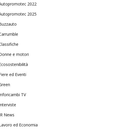
Autopromotec 2022
Autopromotec 2025
Buzzauto
Carrumble
Classifiche
Donne e motori
Ecosostenibilità
Fiere ed Eventi
Green
Inforicambi TV
Interviste
IR News
Lavoro ed Economia