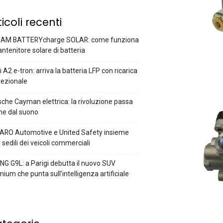
ticoli recenti
AM BATTERYcharge SOLAR: come funziona
antenitore solare di batteria
 A2 e-tron: arriva la batteria LFP con ricarica
rezionale
che Cayman elettrica: la rivoluzione passa
he dal suono
ARO Automotive e United Safety insieme
i sedili dei veicoli commerciali
G G9L: a Parigi debutta il nuovo SUV
ium che punta sull’intelligenza artificiale