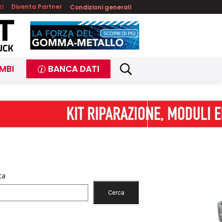
zi
Diventa Partner
Condizioni generali
MBI
BANCA DATI
ca
Cerca