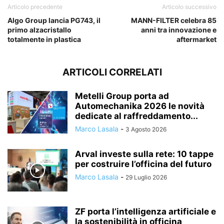
Articolo precedente
Articolo successivo
Algo Group lancia PG743, il
MANN-FILTER celebra 85
primo alzacristallo
anni tra innovazione e
totalmente in plastica
aftermarket
ARTICOLI CORRELATI
Metelli Group porta ad
Automechanika 2026 le novità
dedicate al raffreddamento...
Marco Lasala
-
3 Agosto 2026
Arval investe sulla rete: 10 tappe
per costruire l’officina del futuro
Marco Lasala
-
29 Luglio 2026
ZF porta l’intelligenza artificiale e
la sostenibilità in officina