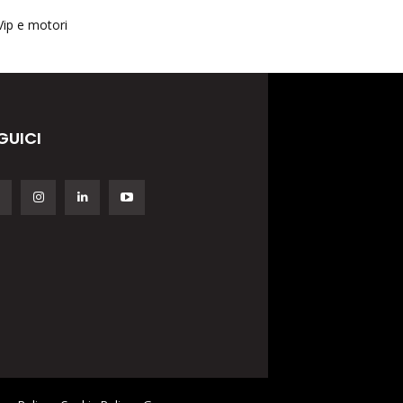
Vip e motori
GUICI