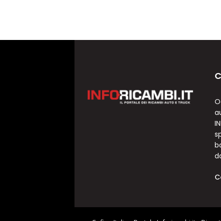
C
O
a
I
sp
b
d
C