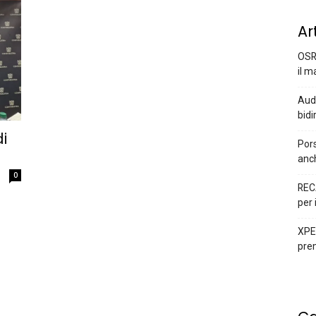
Ar
OSR
il m
Audi
bidi
i
Pors
anc
0
REC
per 
XPEN
prem