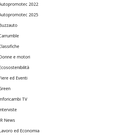
Autopromotec 2022
Autopromotec 2025
Buzzauto
Carrumble
Classifiche
Donne e motori
Ecosostenibilità
Fiere ed Eventi
Green
Inforicambi TV
Interviste
IR News
Lavoro ed Economia