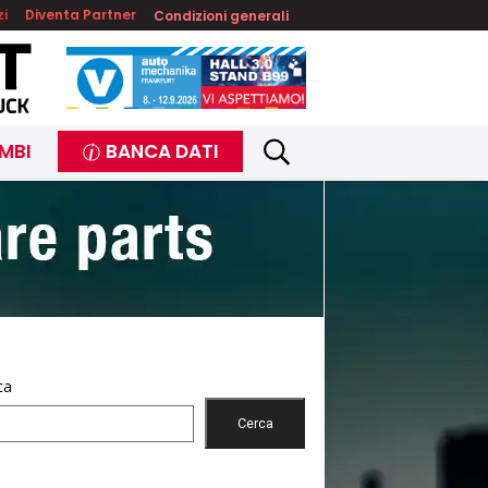
zi
Diventa Partner
Condizioni generali
MBI
BANCA DATI
ca
Cerca