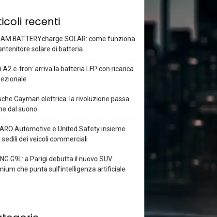
ticoli recenti
AM BATTERYcharge SOLAR: come funziona
antenitore solare di batteria
 A2 e-tron: arriva la batteria LFP con ricarica
rezionale
che Cayman elettrica: la rivoluzione passa
he dal suono
ARO Automotive e United Safety insieme
i sedili dei veicoli commerciali
G G9L: a Parigi debutta il nuovo SUV
ium che punta sull’intelligenza artificiale