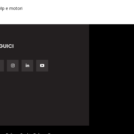
Vip e motori
GUICI