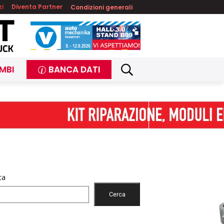
zi
Diventa Partner
Condizioni generali
MBI
BANCA DATI
ca
Cerca