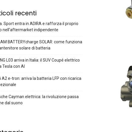
ticoli recenti
a. Sport entra in ADIRA e rafforza il proprio
o nell’aftermarket indipendente
AM BATTERYcharge SOLAR: come funziona
antenitore solare di batteria
G L03 arriva in Italia: il SUV Coupé elettrico
a Tesla con AI
 A2 e-tron: arriva la batteria LFP con ricarica
rezionale
che Cayman elettrica: la rivoluzione passa
he dal suono