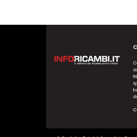
C
O
a
I
sp
b
d
C