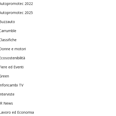
Autopromotec 2022
Autopromotec 2025
Buzzauto
Carrumble
Classifiche
Donne e motori
Ecosostenibilità
Fiere ed Eventi
Green
Inforicambi TV
Interviste
IR News
Lavoro ed Economia