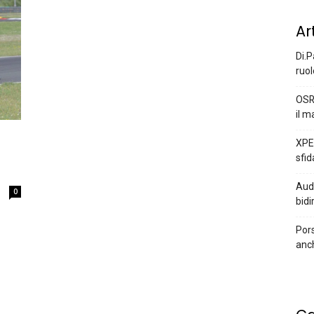
Ar
Di.P
ruol
OSR
il m
XPEN
sfid
a
Audi
0
bidi
Pors
anc