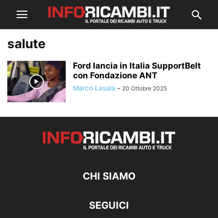
salute
Ford lancia in Italia SupportBelt
con Fondazione ANT
Marco Lasala
-
20 Ottobre 2025
CHI SIAMO
SEGUICI