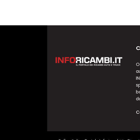
C
O
a
I
sp
b
d
C