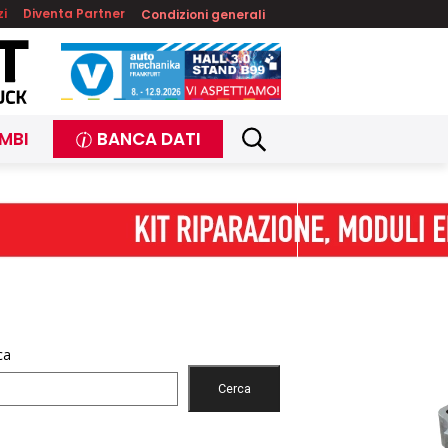
zi
Diventa Partner
Condizioni generali
MBI
BANCA DATI
ca
Cerca