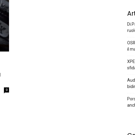
Ar
Di.P
ruol
OSR
il m
XPEN
sfid
ù
Audi
bidi
0
Pors
anc