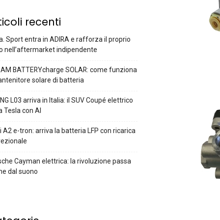
ticoli recenti
a. Sport entra in ADIRA e rafforza il proprio
o nell’aftermarket indipendente
AM BATTERYcharge SOLAR: come funziona
antenitore solare di batteria
G L03 arriva in Italia: il SUV Coupé elettrico
a Tesla con AI
 A2 e-tron: arriva la batteria LFP con ricarica
rezionale
che Cayman elettrica: la rivoluzione passa
he dal suono