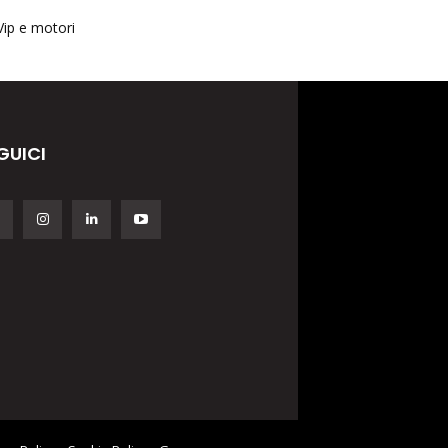
Vip e motori
GUICI