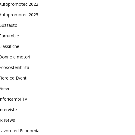
Autopromotec 2022
Autopromotec 2025
Buzzauto
Carrumble
Classifiche
Donne e motori
Ecosostenibilità
Fiere ed Eventi
Green
Inforicambi TV
Interviste
IR News
Lavoro ed Economia