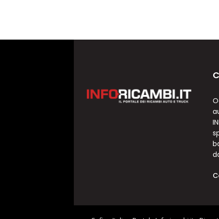
C
O
a
I
sp
b
d
C