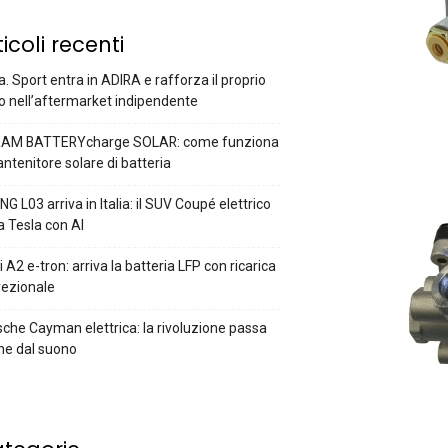
ticoli recenti
a. Sport entra in ADIRA e rafforza il proprio
o nell’aftermarket indipendente
AM BATTERYcharge SOLAR: come funziona
antenitore solare di batteria
G L03 arriva in Italia: il SUV Coupé elettrico
a Tesla con AI
 A2 e-tron: arriva la batteria LFP con ricarica
rezionale
che Cayman elettrica: la rivoluzione passa
he dal suono