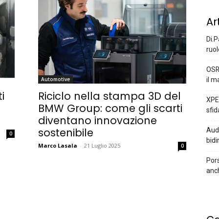
Ar
Di.P
ruol
OSR
il m
Automotive
i
Riciclo nella stampa 3D del
XPEN
BMW Group: come gli scarti
sfid
diventano innovazione
sostenibile
Audi
0
bidi
Marco Lasala
-
21 Luglio 2025
0
Pors
anc