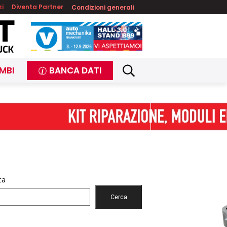
zi
Diventa Partner
Condizioni generali
MBI
BANCA DATI
ca
Cerca