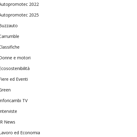
Autopromotec 2022
Autopromotec 2025
Buzzauto
Carrumble
Classifiche
Donne e motori
Ecosostenibilità
Fiere ed Eventi
Green
Inforicambi TV
Interviste
IR News
Lavoro ed Economia