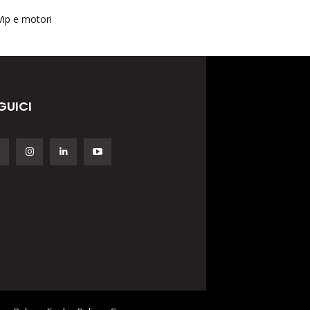
Vip e motori
GUICI