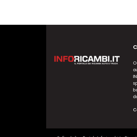
C
O
a
I
sp
b
d
C