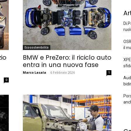
Ar
Di.P
ruol
OSR
il m
Ecosostenibilità
zio
BMW e PreZero: il riciclo auto
XPEN
entra in una nuova fase
sfid
Marco Lasala
-
6 Febbraio 2026
1
Audi
0
bidi
Pors
anc