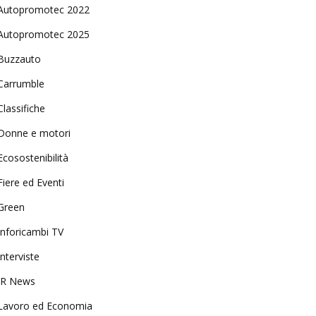
Autopromotec 2022
Autopromotec 2025
Buzzauto
Carrumble
Classifiche
Donne e motori
Ecosostenibilità
Fiere ed Eventi
Green
Inforicambi TV
Interviste
IR News
Lavoro ed Economia