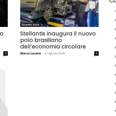
Ca
Ricambi Auto
ro
Stellantis inaugura il nuovo
polo brasiliano
dell’economia circolare
Marco Lasala
-
21 Agosto 2025
0
0
MY INFORICAMBI
Username