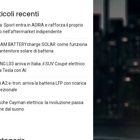
ticoli recenti
a. Sport entra in ADIRA e rafforza il proprio
o nell’aftermarket indipendente
AM BATTERYcharge SOLAR: come funziona
antenitore solare di batteria
G L03 arriva in Italia: il SUV Coupé elettrico
a Tesla con AI
 A2 e-tron: arriva la batteria LFP con ricarica
rezionale
che Cayman elettrica: la rivoluzione passa
he dal suono