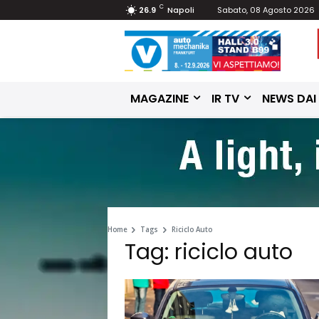
C
26.9
Napoli
Sabato, 08 Agosto 2026
MAGAZINE
IR TV
NEWS DAI
Home
Tags
Riciclo Auto
Tag: riciclo auto