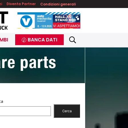
zi
Diventa Partner
Condizioni generali
MBI
BANCA DATI
ca
Cerca