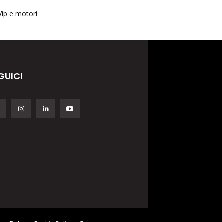
Vip e motori
GUICI